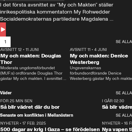
I det första avsnittet av ”My och Makten” ställer 
inrikespolitiska kommentatorn My Rohwedder 
Socialdemokraternas partiledare Magdalena 
Andersson till svars.
1
SE ALLA
AVSNITT 12
•
11 JUNI
26:27
AVSNITT 11
•
4 JUNI
2
My och makten: Douglas
My och makten: Denice
Thor
Westerberg
Moderata ungdomsförbundet 
Ungsvenskarnas 
(MUF:s) ordförande Douglas Thor 
förbundsordförande Denice 
gästar My och makten. I avsnittet 
Westerberg gästar My och makten.
diskuteras tonårsutvisningarna och 
avsnittet diskuteras migrationsfrå
hur Moderaterna ska locka väljare till 
och hur SD ska locka kvinnliga 
Väder
SE ALLA
valet i höst. 
väljare. 
FÖR 25 MIN SEN
1:06
I GÅR 02:30
Så blir vädret där du bor
Så blir vädr
Senaste om konflikten i Mellanöstern
SE ALLA
NYHETER
•
17 FEB. 2025
0:45
NYHETER
•
16 F
500 dagar av krig i Gaza – se förödelsen
Nya vapen ti