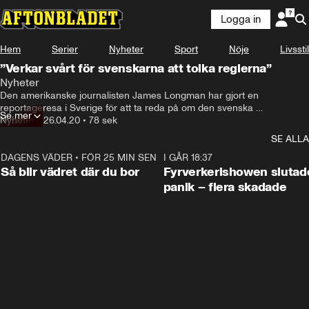
Logga in
Hem
Serier
Nyheter
Sport
Nöje
Livsstil
”Verkar svårt för svenskarna att tolka reglerna”
Nyheter
Den amerikanske journalisten James Longman har gjort en 
reportageresa i Sverige för att ta reda på om den svenska 
Se mer
coronastrategin fungerar
Nyheter
•
26.04.20
•
78 sek
SE ALLA
DAGENS VÄDER
•
FÖR 25 MIN SEN
1:06
I GÅR 18:37
Så blir vädret där du bor
Fyrverkerishowen slutade
panik – flera skadade