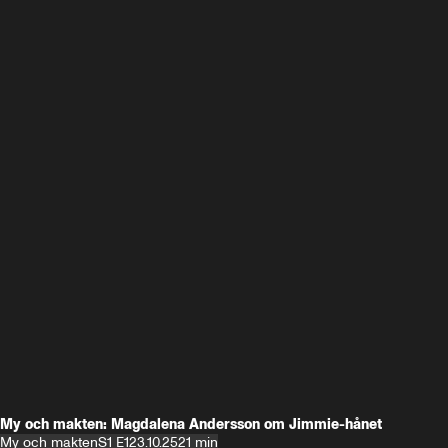
My och makten: Magdalena Andersson om Jimmie-hånet
My och makten
S1 E1
23.10.25
21 min