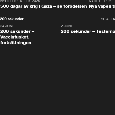
NYHETER
•
17 FEB. 2025
0:45
NYHETER
•
16 F
500 dagar av krig i Gaza – se förödelsen
Nya vapen ti
200 sekunder
SE ALLA
24 JUNI
5:00
2 JUNI
200 sekunder –
200 sekunder – Testern
Vaccinfusket,
fortsättningen