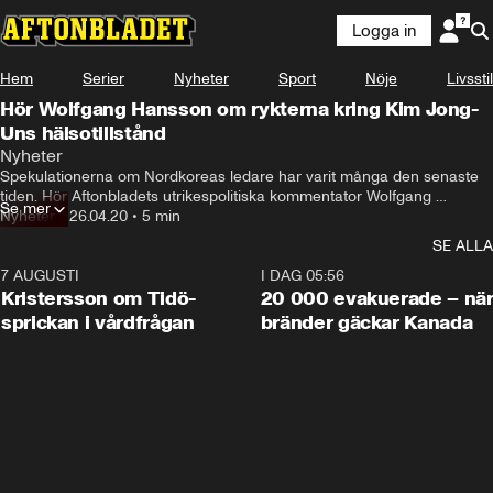
Logga in
Hem
Serier
Nyheter
Sport
Nöje
Livsstil
Hör Wolfgang Hansson om rykterna kring Kim Jong-
Uns hälsotillstånd
Nyheter
Spekulationerna om Nordkoreas ledare har varit många den senaste 
tiden. Hör Aftonbladets utrikespolitiska kommentator Wolfgang 
Se mer
Hansson om rykterna.
Nyheter
•
26.04.20
•
5 min
SE ALLA
7 AUGUSTI
0:42
I DAG 05:56
Kristersson om Tidö-
20 000 evakuerade – nä
sprickan i vårdfrågan
bränder gäckar Kanada