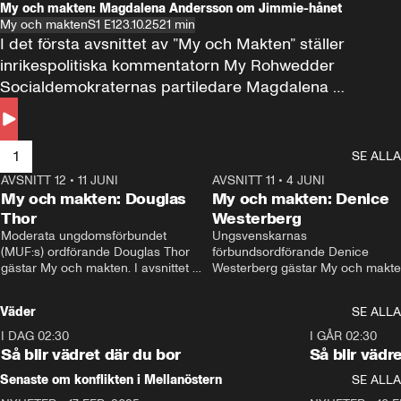
My och makten: Magdalena Andersson om Jimmie-hånet
My och makten
S1 E1
23.10.25
21 min
I det första avsnittet av ”My och Makten” ställer 
inrikespolitiska kommentatorn My Rohwedder 
Socialdemokraternas partiledare Magdalena 
Andersson till svars.
1
SE ALLA
AVSNITT 12
•
11 JUNI
26:27
AVSNITT 11
•
4 JUNI
2
My och makten: Douglas
My och makten: Denice
Thor
Westerberg
Moderata ungdomsförbundet 
Ungsvenskarnas 
(MUF:s) ordförande Douglas Thor 
förbundsordförande Denice 
gästar My och makten. I avsnittet 
Westerberg gästar My och makten.
diskuteras tonårsutvisningarna och 
avsnittet diskuteras migrationsfrå
hur Moderaterna ska locka väljare till 
och hur SD ska locka kvinnliga 
Väder
SE ALLA
valet i höst. 
väljare. 
I DAG 02:30
1:06
I GÅR 02:30
Så blir vädret där du bor
Så blir vädr
Senaste om konflikten i Mellanöstern
SE ALLA