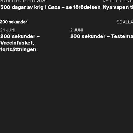
NYHETER
•
17 FEB. 2025
0:45
NYHETER
•
16 F
500 dagar av krig i Gaza – se förödelsen
Nya vapen ti
200 sekunder
SE ALLA
24 JUNI
5:00
2 JUNI
200 sekunder –
200 sekunder – Testern
Vaccinfusket,
fortsättningen