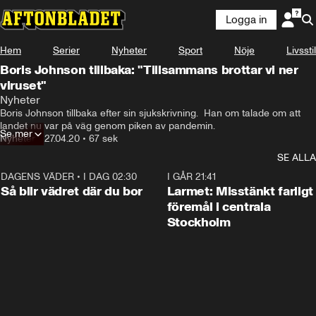
Logga in
Hem
Serier
Nyheter
Sport
Nöje
Livsstil
Boris Johnson tillbaka: "Tillsammans brottar vi ner
viruset"
Nyheter
Boris Johnson tillbaka efter sin sjukskrivning.  Han om talade om att 
landet nu var på väg genom piken av pandemin.
Se mer
Nyheter
•
27.04.20
•
67 sek
SE ALLA
DAGENS VÄDER
•
I DAG 02:30
1:06
I GÅR 21:41
Så blir vädret där du bor
Larmet: Misstänkt farligt
föremål i centrala
Stockholm