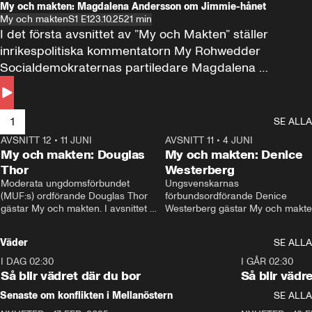
My och makten: Magdalena Andersson om Jimmie-hånet
My och makten
S1 E1
23.10.25
21 min
I det första avsnittet av ”My och Makten” ställer 
inrikespolitiska kommentatorn My Rohwedder 
Socialdemokraternas partiledare Magdalena 
Andersson till svars.
1
SE ALLA
AVSNITT 12
•
11 JUNI
26:27
AVSNITT 11
•
4 JUNI
2
My och makten: Douglas
My och makten: Denice
Thor
Westerberg
Moderata ungdomsförbundet 
Ungsvenskarnas 
(MUF:s) ordförande Douglas Thor 
förbundsordförande Denice 
gästar My och makten. I avsnittet 
Westerberg gästar My och makten.
diskuteras tonårsutvisningarna och 
avsnittet diskuteras migrationsfrå
hur Moderaterna ska locka väljare till 
och hur SD ska locka kvinnliga 
Väder
SE ALLA
valet i höst. 
väljare. 
I DAG 02:30
1:06
I GÅR 02:30
Så blir vädret där du bor
Så blir vädr
Senaste om konflikten i Mellanöstern
SE ALLA