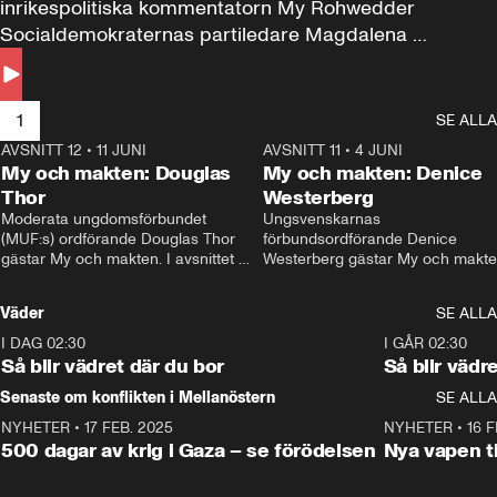
inrikespolitiska kommentatorn My Rohwedder 
Socialdemokraternas partiledare Magdalena 
Andersson till svars.
1
SE ALLA
AVSNITT 12
•
11 JUNI
26:27
AVSNITT 11
•
4 JUNI
2
My och makten: Douglas
My och makten: Denice
Thor
Westerberg
Moderata ungdomsförbundet 
Ungsvenskarnas 
(MUF:s) ordförande Douglas Thor 
förbundsordförande Denice 
gästar My och makten. I avsnittet 
Westerberg gästar My och makten.
diskuteras tonårsutvisningarna och 
avsnittet diskuteras migrationsfrå
hur Moderaterna ska locka väljare till 
och hur SD ska locka kvinnliga 
Väder
SE ALLA
valet i höst. 
väljare. 
I DAG 02:30
1:06
I GÅR 02:30
Så blir vädret där du bor
Så blir vädr
Senaste om konflikten i Mellanöstern
SE ALLA
NYHETER
•
17 FEB. 2025
0:45
NYHETER
•
16 F
500 dagar av krig i Gaza – se förödelsen
Nya vapen ti