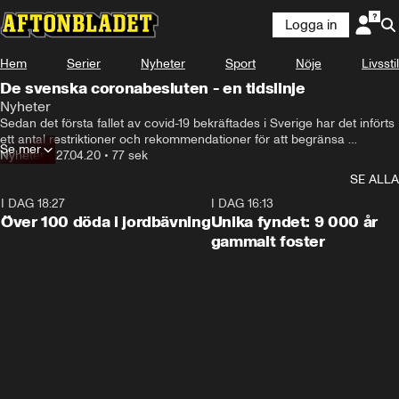
Logga in
Hem
Serier
Nyheter
Sport
Nöje
Livsstil
De svenska coronabesluten - en tidslinje
Nyheter
Sedan det första fallet av covid-19 bekräftades i Sverige har det införts 
ett antal restriktioner och rekommendationer för att begränsa 
Se mer
smittspridningen i landet. Här är en tidslinje över viktiga svenska 
Nyheter
•
27.04.20
•
77 sek
coronabeslut.
SE ALLA
I DAG 18:27
0:31
I DAG 16:13
Över 100 döda i jordbävning
Unika fyndet: 9 000 år
gammalt foster