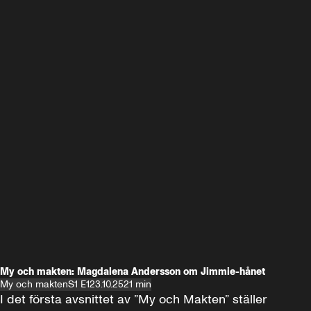
My och makten: Magdalena Andersson om Jimmie-hånet
My och makten
S1 E1
23.10.25
21 min
I det första avsnittet av ”My och Makten” ställer 