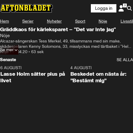
Logga in
Hem
Serier
Nyheter
Sport
Nöje
Livsstil
Gräddkaos för kärleksparet – "Det var inte jag"
Nöje
Alcazar-sångerskan Tess Merkel, 49, tillsammans med sin make, 
skådespelaren Kenny Solomons, 33, misslyckas med tårtbaket i "Hela 
Se mer
kändis-Sverige bakar".
Nöje
•
27.04.20
•
63 sek
Senaste
SE ALLA
6 AUGUSTI
1:04
4 AUGUSTI
Lasse Holm sätter plus på
Beskedet om nästa år:
livet
”Bestämt mig”