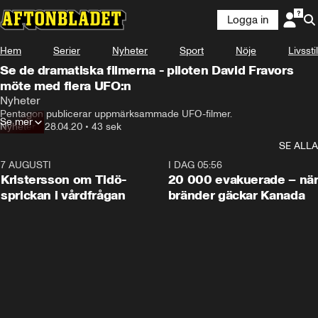
Logga in
Hem
Serier
Nyheter
Sport
Nöje
Livsstil
Se de dramatiska filmerna - piloten David Fravors
möte med flera UFO:n
Nyheter
Pentagon publicerar uppmärksammade UFO-filmer.
Se mer
Nyheter
•
28.04.20
•
43 sek
SE ALLA
7 AUGUSTI
0:42
I DAG 05:56
Kristersson om Tidö-
20 000 evakuerade – nä
sprickan i vårdfrågan
bränder gäckar Kanada