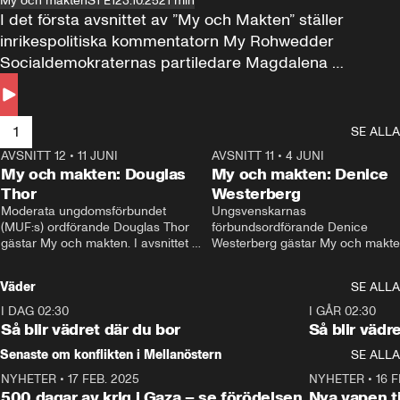
My och makten
S1 E1
23.10.25
21 min
I det första avsnittet av ”My och Makten” ställer 
inrikespolitiska kommentatorn My Rohwedder 
Socialdemokraternas partiledare Magdalena 
Andersson till svars.
1
SE ALLA
AVSNITT 12
•
11 JUNI
26:27
AVSNITT 11
•
4 JUNI
2
My och makten: Douglas
My och makten: Denice
Thor
Westerberg
Moderata ungdomsförbundet 
Ungsvenskarnas 
(MUF:s) ordförande Douglas Thor 
förbundsordförande Denice 
gästar My och makten. I avsnittet 
Westerberg gästar My och makten.
diskuteras tonårsutvisningarna och 
avsnittet diskuteras migrationsfrå
hur Moderaterna ska locka väljare till 
och hur SD ska locka kvinnliga 
Väder
SE ALLA
valet i höst. 
väljare. 
I DAG 02:30
1:06
I GÅR 02:30
Så blir vädret där du bor
Så blir vädr
Senaste om konflikten i Mellanöstern
SE ALLA
NYHETER
•
17 FEB. 2025
0:45
NYHETER
•
16 F
500 dagar av krig i Gaza – se förödelsen
Nya vapen ti