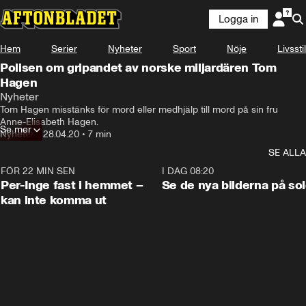
Logga in
Hem
Serier
Nyheter
Sport
Nöje
Livsstil
Polisen om gripandet av norske miljardären Tom
Hagen
Nyheter
Tom Hagen misstänks för mord eller medhjälp till mord på sin fru 
Anne-Elisabeth Hagen.
Se mer
Nyheter
•
28.04.20
•
7 min
SE ALLA
FÖR 22 MIN SEN
1:26
I DAG 08:20
Per-Inge fast i hemmet –
Se de nya bilderna på so
kan inte komma ut