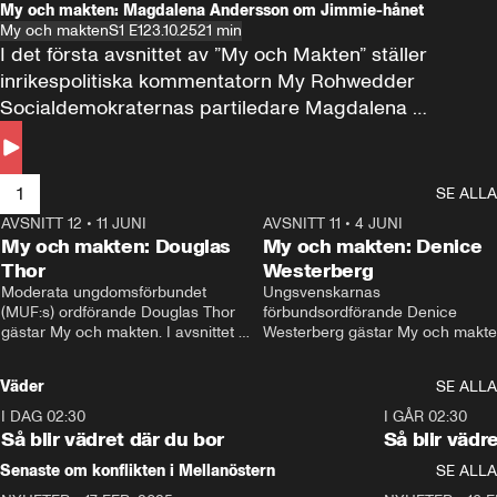
My och makten: Magdalena Andersson om Jimmie-hånet
My och makten
S1 E1
23.10.25
21 min
I det första avsnittet av ”My och Makten” ställer 
inrikespolitiska kommentatorn My Rohwedder 
Socialdemokraternas partiledare Magdalena 
Andersson till svars.
1
SE ALLA
AVSNITT 12
•
11 JUNI
26:27
AVSNITT 11
•
4 JUNI
2
My och makten: Douglas
My och makten: Denice
Thor
Westerberg
Moderata ungdomsförbundet 
Ungsvenskarnas 
(MUF:s) ordförande Douglas Thor 
förbundsordförande Denice 
gästar My och makten. I avsnittet 
Westerberg gästar My och makten.
diskuteras tonårsutvisningarna och 
avsnittet diskuteras migrationsfrå
hur Moderaterna ska locka väljare till 
och hur SD ska locka kvinnliga 
Väder
SE ALLA
valet i höst. 
väljare. 
I DAG 02:30
1:06
I GÅR 02:30
Så blir vädret där du bor
Så blir vädr
Senaste om konflikten i Mellanöstern
SE ALLA