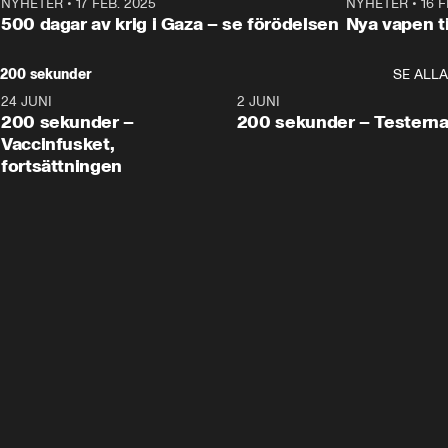
NYHETER
•
17 FEB. 2025
0:45
NYHETER
•
16 F
500 dagar av krig i Gaza – se förödelsen
Nya vapen ti
200 sekunder
SE ALLA
24 JUNI
5:00
2 JUNI
200 sekunder –
200 sekunder – Testern
Vaccinfusket,
fortsättningen