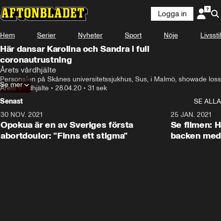
Logga in
Hem
Serier
Nyheter
Sport
Nöje
Livsstil
Här dansar Karolina och Sandra i full
coronautrustning
Årets vårdhjälte
Personalen på Skånes universitetssjukhus, Sus, i Malmö, showade loss
Se mer
Årets vårdhjälte
•
28.04.20
•
31 sek
Senast
SE ALLA
30 NOV. 2021
1:29
25 JAN. 2021
Opokua är en av Sveriges första
Se filmen: H
abortdoulor: "Finns ett stigma"
backen med