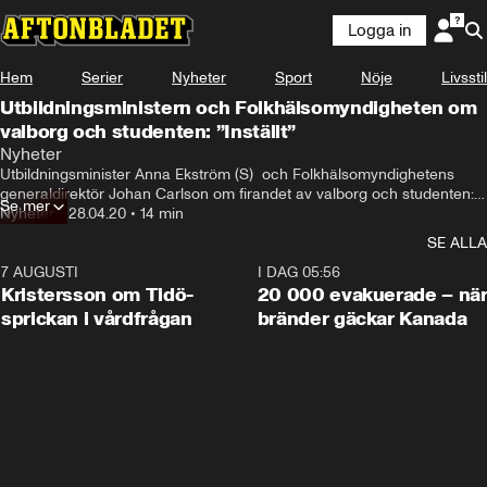
Logga in
Hem
Serier
Nyheter
Sport
Nöje
Livsstil
Utbildningsministern och Folkhälsomyndigheten om
valborg och studenten: ”Inställt”
Nyheter
Utbildningsminister Anna Ekström (S)  och Folkhälsomyndighetens 
generaldirektör Johan Carlson om firandet av valborg och studenten: 
Se mer
”Festen är inställd – så måste vi alla tänka”
Nyheter
•
28.04.20
•
14 min
SE ALLA
7 AUGUSTI
0:42
I DAG 05:56
Kristersson om Tidö-
20 000 evakuerade – nä
sprickan i vårdfrågan
bränder gäckar Kanada