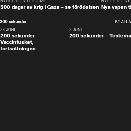
NYHETER
•
17 FEB. 2025
0:45
NYHETER
•
16 F
500 dagar av krig i Gaza – se förödelsen
Nya vapen ti
200 sekunder
SE ALLA
24 JUNI
5:00
2 JUNI
200 sekunder –
200 sekunder – Testern
Vaccinfusket,
fortsättningen