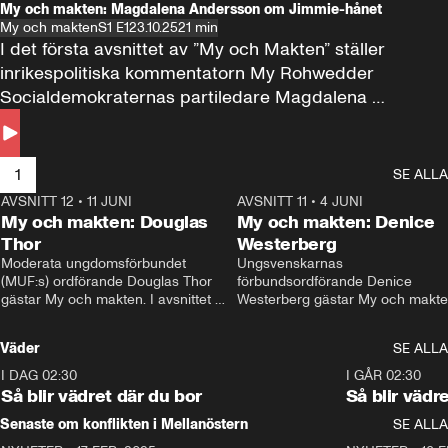
My och makten: Magdalena Andersson om Jimmie-hånet
My och makten
S1 E1
23.10.25
21 min
I det första avsnittet av ”My och Makten” ställer 
inrikespolitiska kommentatorn My Rohwedder 
Socialdemokraternas partiledare Magdalena 
Andersson till svars.
1
SE ALLA
AVSNITT 12
•
11 JUNI
26:27
AVSNITT 11
•
4 JUNI
2
My och makten: Douglas
My och makten: Denice
Thor
Westerberg
Moderata ungdomsförbundet 
Ungsvenskarnas 
(MUF:s) ordförande Douglas Thor 
förbundsordförande Denice 
gästar My och makten. I avsnittet 
Westerberg gästar My och makten.
diskuteras tonårsutvisningarna och 
avsnittet diskuteras migrationsfrå
hur Moderaterna ska locka väljare till 
och hur SD ska locka kvinnliga 
Väder
SE ALLA
valet i höst. 
väljare. 
I DAG 02:30
1:06
I GÅR 02:30
Så blir vädret där du bor
Så blir vädr
Senaste om konflikten i Mellanöstern
SE ALLA