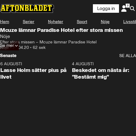
Logga in
Hem
Serier
Nyheter
Sport
Nöje
Livsstil
Mcuze lämnar Paradise Hotel efter stora missen
Nöje
Efter stora missen – Mcuze lämnar Paradise Hotel
Se mer
Nöje
•
28.04.20
•
62 sek
Senaste
SE ALLA
6 AUGUSTI
1:04
4 AUGUSTI
Lasse Holm sätter plus på
Beskedet om nästa år:
livet
”Bestämt mig”