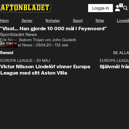
Logga in
Hem
Serier
Nyheter
Sport
Nöje
Livsstil
"Visst... Han gjorde 10 000 mål i Feyenoord"
Sportbladet News
Erik Nivas Bakom Tröjan om John Guidetti
Se mer
Sportbladet News
•
29.04.20
•
132 sek
Senast
SE ALLA
EUROPA LEAGUE
•
20 MAJ
1:32
EUROPA LEAG
Victor Nilsson Lindelöf vinner Europa
Självmål frå
League med sitt Aston Villa