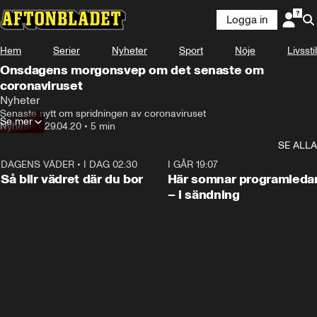
Logga in
Hem
Serier
Nyheter
Sport
Nöje
Livsstil
Onsdagens morgonsvep om det senaste om
coronaviruset
Nyheter
Senaste nytt om spridningen av coronaviruset
Se mer
Nyheter
•
29.04.20
•
5 min
SE ALLA
DAGENS VÄDER
•
I DAG 02:30
1:06
I GÅR 19:07
Så blir vädret där du bor
Här somnar programleda
– i sändning