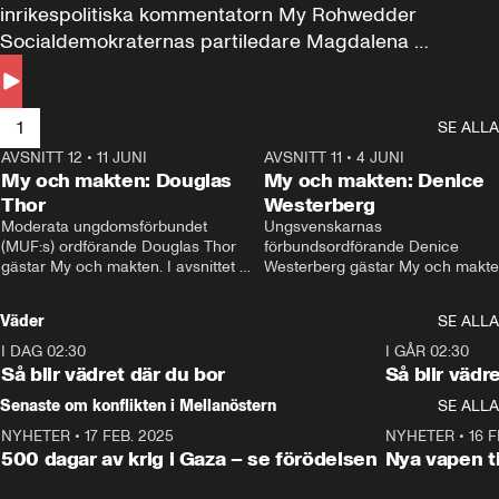
inrikespolitiska kommentatorn My Rohwedder 
Socialdemokraternas partiledare Magdalena 
Andersson till svars.
1
SE ALLA
AVSNITT 12
•
11 JUNI
26:27
AVSNITT 11
•
4 JUNI
2
My och makten: Douglas
My och makten: Denice
Thor
Westerberg
Moderata ungdomsförbundet 
Ungsvenskarnas 
(MUF:s) ordförande Douglas Thor 
förbundsordförande Denice 
gästar My och makten. I avsnittet 
Westerberg gästar My och makten.
diskuteras tonårsutvisningarna och 
avsnittet diskuteras migrationsfrå
hur Moderaterna ska locka väljare till 
och hur SD ska locka kvinnliga 
Väder
SE ALLA
valet i höst. 
väljare. 
I DAG 02:30
1:06
I GÅR 02:30
Så blir vädret där du bor
Så blir vädr
Senaste om konflikten i Mellanöstern
SE ALLA
NYHETER
•
17 FEB. 2025
0:45
NYHETER
•
16 F
500 dagar av krig i Gaza – se förödelsen
Nya vapen ti