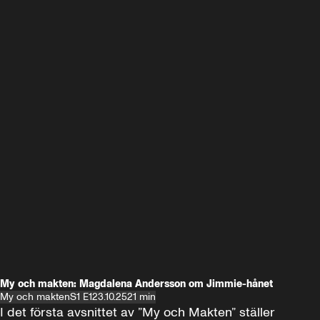
My och makten: Magdalena Andersson om Jimmie-hånet
My och makten
S1 E1
23.10.25
21 min
I det första avsnittet av ”My och Makten” ställer 