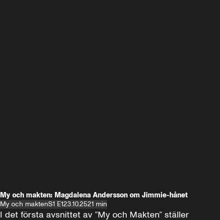
My och makten: Magdalena Andersson om Jimmie-hånet
My och makten
S1 E1
23.10.25
21 min
I det första avsnittet av ”My och Makten” ställer 