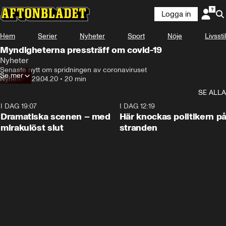
Logga in
Hem
Serier
Nyheter
Sport
Nöje
Livsstil
Myndigheterna pressträff om covid-19
Nyheter
Senaste nytt om spridningen av coronaviruset
Se mer
Nyheter
•
29.04.20
•
20 min
SE ALLA
I DAG 19:07
0:42
I DAG 12:19
Dramatiska scenen – med
Här knockas politikern p
mirakulöst slut
stranden