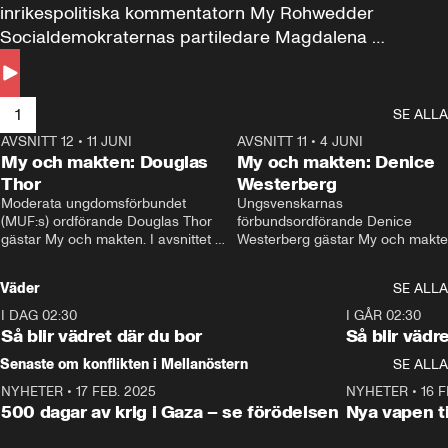
inrikespolitiska kommentatorn My Rohwedder 
Socialdemokraternas partiledare Magdalena 
Andersson till svars.
1
SE ALLA
AVSNITT 12
•
11 JUNI
26:27
AVSNITT 11
•
4 JUNI
2
My och makten: Douglas
My och makten: Denice
Thor
Westerberg
Moderata ungdomsförbundet 
Ungsvenskarnas 
(MUF:s) ordförande Douglas Thor 
förbundsordförande Denice 
gästar My och makten. I avsnittet 
Westerberg gästar My och makten.
diskuteras tonårsutvisningarna och 
avsnittet diskuteras migrationsfrå
hur Moderaterna ska locka väljare till 
och hur SD ska locka kvinnliga 
Väder
SE ALLA
valet i höst. 
väljare. 
I DAG 02:30
1:06
I GÅR 02:30
Så blir vädret där du bor
Så blir vädr
Senaste om konflikten i Mellanöstern
SE ALLA
NYHETER
•
17 FEB. 2025
0:45
NYHETER
•
16 F
500 dagar av krig i Gaza – se förödelsen
Nya vapen ti