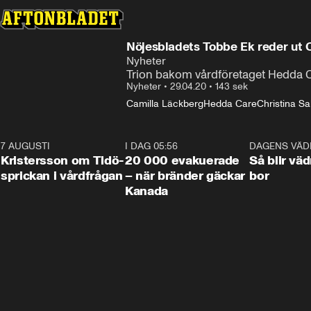
Nöjesbladets Tobbe Ek reder ut 
Nyheter
Trion bakom vårdföretaget Hedda C
Nyheter
•
29.04.20
•
143 sek
Camilla Läckberg
Hedda Care
Christina Sa
7 AUGUSTI
0:42
I DAG 05:56
0:38
DAGENS VÄD
Kristersson om Tidö-
20 000 evakuerade
Så blir väd
sprickan i vårdfrågan
– när bränder gäckar
bor
Kanada