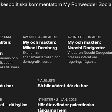
r inrikespolitiska kommentatorn My Rohwedder Soci
27 MAJ
3:51
AVSNITT 9
•
30 APRIL
24:00
AVSNITT 8
•
16 APRIL
25:1
kten:
My och makten:
My och makten:
Mikael Damberg
Nooshi Dadgostar
on
Ekonomin, 
V-ledaren Nooshi Dadgostar
finansministerrollen och 
pressas internt om 
onomin och 
demografikrisen. 
regeringsfrågan.

lisabeth 
Oppositionen ställs till svars 
I Aftonbladets 
ls till svars 
när Socialdemokraternas 
partiledarutfrågning ”My 
stern gästar 
Mikael Damberg gästar My 
och Makten” sätter hon ner 
My och Makten. 
och Makten. 
foten mot kritikerna:

1:06
7 AUGUSTI
1:0
– Vi ställer upp i val. Ska vi 
 du bor
Så blir vädret där du bor
vara med så sitter vi förstås 
25
1:22
NYHETER
•
21 JAN. 2025
0:5
ael – då hyllas
Här återvänder palestinska
fångarna hem