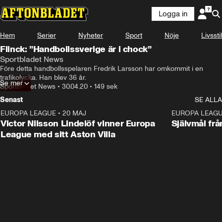
Logga in
Hem
Serier
Nyheter
Sport
Nöje
Livsstil
Flinck: ”Handbollssverige är i chock”
Sportbladet News
Före detta handbollsspelaren Fredrik Larsson har omkommit i en 
trafikolycka. Han blev 36 år.
Se mer
Sportbladet News
•
30.04.20
•
149 sek
Senast
SE ALLA
EUROPA LEAGUE
•
20 MAJ
1:32
EUROPA LEAG
Victor Nilsson Lindelöf vinner Europa
Självmål frå
League med sitt Aston Villa