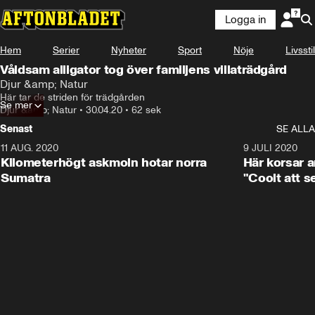
Logga in
Hem
Serier
Nyheter
Sport
Nöje
Livsstil
Våldsam alligator tog över familjens villaträdgård
Djur &amp; Natur
Här tar de striden för trädgården
Se mer
Djur &amp; Natur
•
30.04.20
•
62 sek
Senast
SE ALLA
11 AUG. 2020
0:41
9 JULI 2020
Kilometerhögt askmoln hotar norra
Här korsar 
Sumatra
"Coolt att s