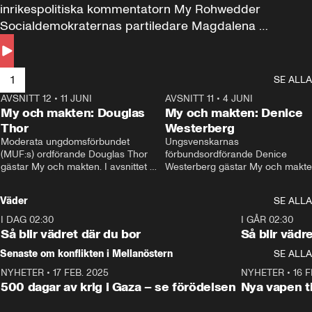
inrikespolitiska kommentatorn My Rohwedder 
Socialdemokraternas partiledare Magdalena 
Andersson till svars.
1
SE ALLA
AVSNITT 12
•
11 JUNI
26:27
AVSNITT 11
•
4 JUNI
2
My och makten: Douglas
My och makten: Denice
Thor
Westerberg
Moderata ungdomsförbundet 
Ungsvenskarnas 
(MUF:s) ordförande Douglas Thor 
förbundsordförande Denice 
gästar My och makten. I avsnittet 
Westerberg gästar My och makten.
diskuteras tonårsutvisningarna och 
avsnittet diskuteras migrationsfrå
hur Moderaterna ska locka väljare till 
och hur SD ska locka kvinnliga 
Väder
SE ALLA
valet i höst. 
väljare. 
I DAG 02:30
1:06
I GÅR 02:30
Så blir vädret där du bor
Så blir vädr
Senaste om konflikten i Mellanöstern
SE ALLA
NYHETER
•
17 FEB. 2025
0:45
NYHETER
•
16 F
500 dagar av krig i Gaza – se förödelsen
Nya vapen ti