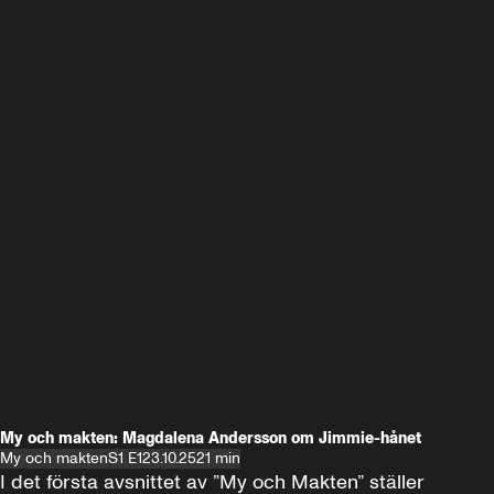
My och makten: Magdalena Andersson om Jimmie-hånet
My och makten
S1 E1
23.10.25
21 min
I det första avsnittet av ”My och Makten” ställer 