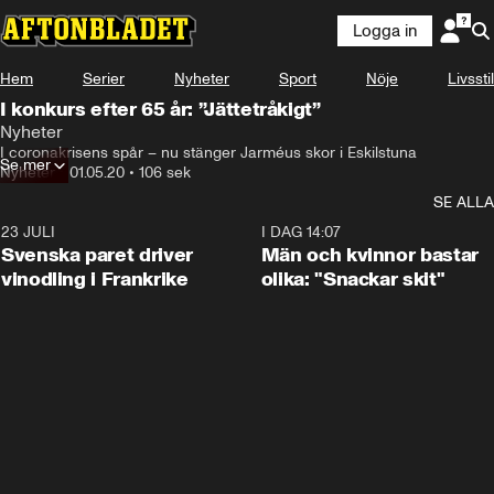
Logga in
Hem
Serier
Nyheter
Sport
Nöje
Livsstil
I konkurs efter 65 år: ”Jättetråkigt”
Nyheter
I coronakrisens spår – nu stänger Jarméus skor i Eskilstuna
Se mer
Nyheter
•
01.05.20
•
106 sek
SE ALLA
23 JULI
1:52
I DAG 14:07
Svenska paret driver
Män och kvinnor bastar
vinodling i Frankrike
olika: "Snackar skit"