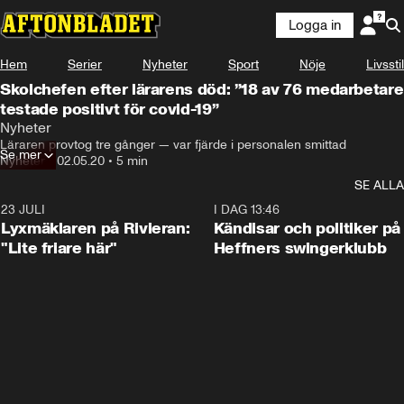
Logga in
Hem
Serier
Nyheter
Sport
Nöje
Livsstil
Skolchefen efter lärarens död: ”18 av 76 medarbetare
testade positivt för covid-19”
Nyheter
Läraren provtog tre gånger — var fjärde i personalen smittad
Se mer
Nyheter
•
02.05.20
•
5 min
SE ALLA
23 JULI
2:02
I DAG 13:46
Lyxmäklaren på Rivieran:
Kändisar och politiker på
"Lite friare här"
Heffners swingerklubb