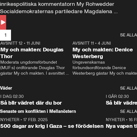
inrikespolitiska kommentatorn My Rohwedder 
Socialdemokraternas partiledare Magdalena 
Andersson till svars.
1
SE ALLA
AVSNITT 12
•
11 JUNI
26:27
AVSNITT 11
•
4 JUNI
2
My och makten: Douglas
My och makten: Denice
Thor
Westerberg
Moderata ungdomsförbundet 
Ungsvenskarnas 
(MUF:s) ordförande Douglas Thor 
förbundsordförande Denice 
gästar My och makten. I avsnittet 
Westerberg gästar My och makten.
diskuteras tonårsutvisningarna och 
avsnittet diskuteras migrationsfrå
hur Moderaterna ska locka väljare till 
och hur SD ska locka kvinnliga 
Väder
SE ALLA
valet i höst. 
väljare. 
I DAG 02:30
1:06
I GÅR 02:30
Så blir vädret där du bor
Så blir vädr
Senaste om konflikten i Mellanöstern
SE ALLA
NYHETER
•
17 FEB. 2025
0:45
NYHETER
•
16 F
500 dagar av krig i Gaza – se förödelsen
Nya vapen ti