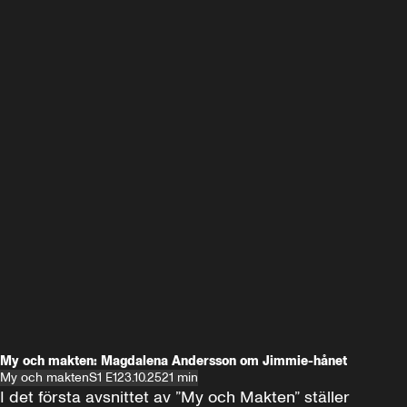
My och makten: Magdalena Andersson om Jimmie-hånet
My och makten
S1 E1
23.10.25
21 min
I det första avsnittet av ”My och Makten” ställer 