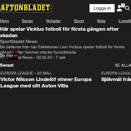
Logga in
Hem
Serier
Nyheter
Sport
Nöje
Livsstil
Här spelar Vickius fotboll för första gången efter
skadan
Sportbladet News
Se bilderna från när Eskilstunas Linn Vickius spelar fotboll för första 
gången efter hennes otäcka huvudskada.
Se mer
Sportbladet News
•
02.05.20
•
7 sek
Senast
SE ALLA
EUROPA LEAGUE
•
20 MAJ
1:32
EUROPA LEAG
Victor Nilsson Lindelöf vinner Europa
Självmål frå
League med sitt Aston Villa