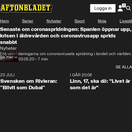
Logga in
Hem
Serier
Nyheter
Sport
Nöje
Livsstil
Senaste om coronaspridningen: Spanien öppnar upp,
krisen i äldrevården och coronavirusapp sprids
snabbt
Nyheter
Följ uppdateringarna om coronavirusets spridning i landet och världen.
Se mer
Nyheter
•
03.05.20
•
7 min
SE ALLA
23 JULI
1:42
I GÅR 20:08
Svensken om Rivieran:
Linn, 17, ska dö: ”Livet är
"Blivit som Dubai"
som det är”