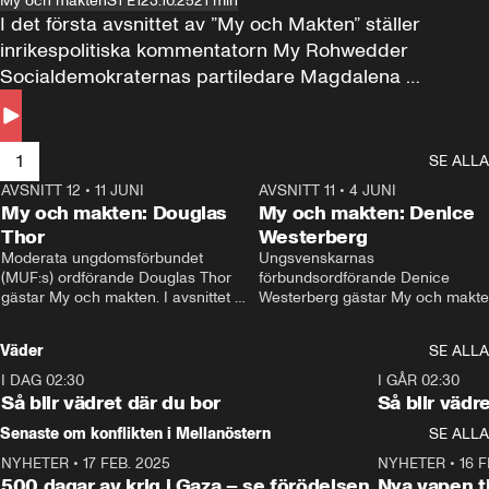
My och makten
S1 E1
23.10.25
21 min
I det första avsnittet av ”My och Makten” ställer 
inrikespolitiska kommentatorn My Rohwedder 
Socialdemokraternas partiledare Magdalena 
Andersson till svars.
1
SE ALLA
AVSNITT 12
•
11 JUNI
26:27
AVSNITT 11
•
4 JUNI
2
My och makten: Douglas
My och makten: Denice
Thor
Westerberg
Moderata ungdomsförbundet 
Ungsvenskarnas 
(MUF:s) ordförande Douglas Thor 
förbundsordförande Denice 
gästar My och makten. I avsnittet 
Westerberg gästar My och makten.
diskuteras tonårsutvisningarna och 
avsnittet diskuteras migrationsfrå
hur Moderaterna ska locka väljare till 
och hur SD ska locka kvinnliga 
Väder
SE ALLA
valet i höst. 
väljare. 
I DAG 02:30
1:06
I GÅR 02:30
Så blir vädret där du bor
Så blir vädr
Senaste om konflikten i Mellanöstern
SE ALLA
NYHETER
•
17 FEB. 2025
0:45
NYHETER
•
16 F
500 dagar av krig i Gaza – se förödelsen
Nya vapen ti