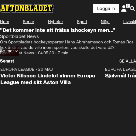
Logga in
Hem
Serier
Nyheter
Sport
Nöje
Livsstil
”Det kommer inte att frälsa ishockeyn men...”
Sportbladet News
Om Sportbladets hockeyexperter Hans Abrahamsson och Tomas Ros 
fick ändra vad de ville inom sporten, vad skulle det vara då?
Se mer
Sportbladet News
•
04.05.20
•
7 min
Senast
SE ALLA
EUROPA LEAGUE
•
20 MAJ
1:32
EUROPA LEAG
Victor Nilsson Lindelöf vinner Europa
Självmål frå
League med sitt Aston Villa