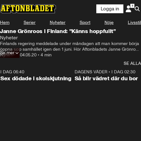
Logga in
Hem
Serier
Nyheter
Sport
Nöje
Livsstil
Janne Grönroos i Finland: ”Känns hoppfullt”
Nyheter
Finlands regering meddelade under måndagen att man kommer börja 
öppna upp samhället igen den 1 juni. Hör Aftonbladets Janne Grönroos 
Se mer
reaktion.
Nyheter
•
04.05.20
•
4 min
SE ALLA
I DAG 06:40
0:35
DAGENS VÄDER
•
I DAG 02:30
Sex dödade i skolskjutning
Så blir vädret där du bor