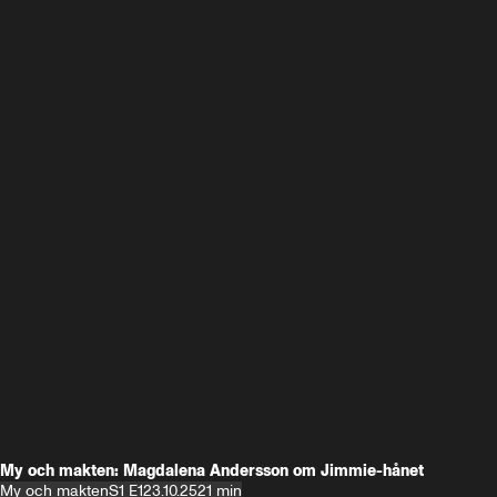
My och makten: Magdalena Andersson om Jimmie-hånet
My och makten
S1 E1
23.10.25
21 min