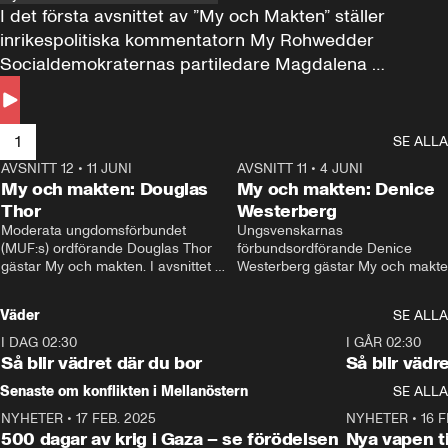
I det första avsnittet av ”My och Makten” ställer 
inrikespolitiska kommentatorn My Rohwedder 
Socialdemokraternas partiledare Magdalena 
Andersson till svars.
1
SE ALLA
AVSNITT 12
•
11 JUNI
26:27
AVSNITT 11
•
4 JUNI
2
My och makten: Douglas
My och makten: Denice
Thor
Westerberg
Moderata ungdomsförbundet 
Ungsvenskarnas 
(MUF:s) ordförande Douglas Thor 
förbundsordförande Denice 
gästar My och makten. I avsnittet 
Westerberg gästar My och makten.
diskuteras tonårsutvisningarna och 
avsnittet diskuteras migrationsfrå
hur Moderaterna ska locka väljare till 
och hur SD ska locka kvinnliga 
Väder
SE ALLA
valet i höst. 
väljare. 
I DAG 02:30
1:06
I GÅR 02:30
Så blir vädret där du bor
Så blir vädr
Senaste om konflikten i Mellanöstern
SE ALLA
NYHETER
•
17 FEB. 2025
0:45
NYHETER
•
16 F
500 dagar av krig i Gaza – se förödelsen
Nya vapen ti