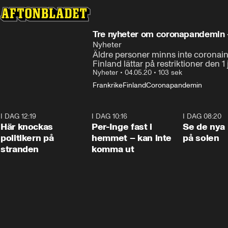
Tre nyheter om coronapandemin 
Nyheter
Äldre personer minns inte coronains
Finland lättar på restriktioner den 1 
Nyheter
•
04.05.20
•
103 sek
Frankrike
Finland
Coronapandemin
I DAG 12:19
0:45
I DAG 10:16
1:26
I DAG 08:20
Här knockas
Per-Inge fast i
Se de nya 
politikern på
hemmet – kan inte
på solen
stranden
komma ut