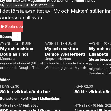
My och makten: Magdalena Andersson om Jimmie-hånet
My och makten
S1 E1
23.10.25
21 min
I det första avsnittet av ”My och Makten” ställe
Andersson till svars.
Spela upp
1
Säsong
AVSNITT 12
•
11 JUNI
26:27
AVSNITT 11
•
4 JUNI
23:40
AVSNITT 10
•
My och makten:
My och makten:
My och ma
Douglas Thor
Denice Westerberg
Elisabeth
Moderata 
Ungsvenskarnas 
Svantess
ungdomsförbundet (MUF:s) 
förbundsordförande Denice 
Kvinnorna, ek
ordförande Douglas Thor 
Westerberg gästar My och 
migrationen. E
gästar My och makten. I 
makten. I avsnittet 
Svantesson stäl
avsnittet diskuteras 
diskuteras migrationsfrågan 
när finansmini
Väder
tonårsutvisningarna och hur 
och hur SD ska locka 
Moderaterna ska locka 
kvinnliga väljare. 
I DAG 02:30
1:06
I GÅR 02:30
väljare till valet i höst. 
Så blir vädret där du bor
Så blir vädret där
Senaste om konflikten i Mellanöstern
NYHETER
•
17 FEB. 2025
0:45
NYHETER
•
16 FEB. 20
500 dagar av krig i Gaza – se
Nya vapen till Isr