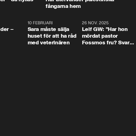
fångarna hem
4:24
10 FEBRUARI
4:13
26 NOV. 2025
8:1
der –
Sara måste sälja
Leif GW: ”Har hon
huset för att ha råd
mördat pastor
med veterinären
Fossmos fru? Svar
nej.”