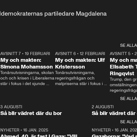
aldemokraternas partiledare Magdalena 
SE ALLA
7
AVSNITT 7
•
19 FEBRUARI
24:30
AVSNITT 6
•
12 FEBRUARI
27:30
AVSNITT 5
•
My och makten:
My och makten: Ulf
My och ma
Simona Mohamsson
Kristersson
Elisabeth
 
Tonårsutvisningarna, skolan 
Tonårsutvisningarna, 
Ringqvist
och och krisen i Liberalerna 
regeringsfrågan och 
Trump, den gr
står i fokus i det sjunde 
matpriserna står i fokus i 
omställningen
avsnittet av ”My och 
det sjätte avsnittet av ”My 
regeringsfråga
makten”. Se när 
och makten”. Se när 
centrum i det 
SE ALLA
Aftonbladets inrikespolitiska 
Aftonbladets inrikespolitiska 
avsnittet av ”
kommentator My 
kommentator My 
6
3 AUGUSTI
1:06
2 AUGUSTI
Makten”. Se nä
Rohwedder ställer 
Rohwedder ställer 
Så blir vädret där du bor
Så blir vädret där
Aftonbladets in
utbildnings- och 
statsminister Ulf Kristersson 
kommentator 
SE ALLA
integrationsminister Simona 
till svars.
Rohwedder stäl
Mohamsson till svars.
Centerpartiets
2
NYHETER
•
16 JAN. 2025
1:01
NYHETER
•
16 JAN. 20
Thand Ring till
Ahmed, 40, är fast i Gaza: ”Vill
Gazaborna: ”Vad s