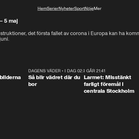
Hem
Serier
Nyheter
Sport
Nöje
Mer
Livsstil
– 5 maj
truktioner, det första fallet av corona i Europa kan ha kommi
juni.
0:31
DAGENS VÄDER
•
I DAG 02:30
1:06
I GÅR 21:41
0:3
bilderna
Så blir vädret där du
Larmet: Misstänkt
bor
farligt föremål i
centrala Stockholm