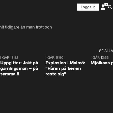
Logga in
t tidigare än man trott och 
SE ALLA
5
I GÅR 18:52
0:33
I GÅR 17:50
1:10
I GÅR 12:33
Uppgifter: Jakt på
Explosion i Malmö:
Mjölkaos p
gärningsman – på
”Håren på benen
samma ö
reste sig”