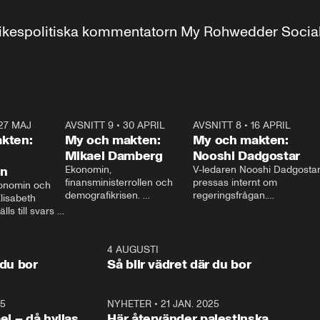
r inrikespolitiska kommentatorn My Rohwedder Soci
27 MAJ
3:51
AVSNITT 9
•
30 APRIL
24:00
AVSNITT 8
•
16 APRIL
25:1
kten:
My och makten:
My och makten:
Mikael Damberg
Nooshi Dadgostar
on
Ekonomin, 
V-ledaren Nooshi Dadgostar
finansministerrollen och 
pressas internt om 
onomin och 
demografikrisen. 
regeringsfrågan.

lisabeth 
Oppositionen ställs till svars 
I Aftonbladets 
ls till svars 
när Socialdemokraternas 
partiledarutfrågning ”My 
stern gästar 
Mikael Damberg gästar My 
och Makten” sätter hon ner 
My och Makten. 
och Makten. 
foten mot kritikerna:

1:06
4 AUGUSTI
1:0
– Vi ställer upp i val. Ska vi 
 du bor
Så blir vädret där du bor
vara med så sitter vi förstås 
25
1:22
NYHETER
•
21 JAN. 2025
0:5
ael – då hyllas
Här återvänder palestinska