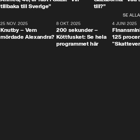
tillbaka till Sverige”
till?”
SE ALLA
3
25 NOV. 2025
31:05
8 OKT. 2025
4:29
4 JUNI 2025
Knutby – Vem
200 sekunder –
Finansmin
mördade Alexandra?
Köttfusket: Se hela
125 procent
programmet här
"Skattever
viktig uppg