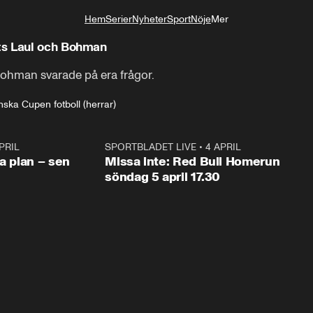
Hem
Serier
Nyheter
Sport
Nöje
Mer
Livsstil
ts Laul och Bohman
Bohman svarade på era frågor.
ska Cupen fotboll (herrar)
PRIL
1:03
SPORTBLADET LIVE
•
4 APRIL
1:0
va plan – sen
Missa inte: Red Bull Homerun
söndag 5 april 17.30