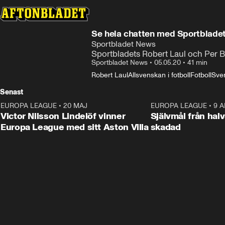
Se hela chatten med Sportblade
Sportbladet News
Sportbladets Robert Laul och Per 
Sportbladet News
•
05.05.20
•
41 min
Robert Laul
Allsvenskan i fotboll
Fotboll
Sven
Senast
EUROPA LEAGUE
•
20 MAJ
1:32
EUROPA LEAGUE
•
9 A
Victor Nilsson Lindelöf vinner
Självmål från hal
Europa League med sitt Aston Villa
skadad