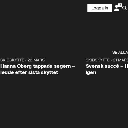
Logga in
SE ALLA
9
SKIDSKYTTE
•
22 MARS
0:55
SKIDSKYTTE
•
21 MAR
Hanna Öberg tappade segern –
Svensk succé – 
ledde efter sista skyttet
igen