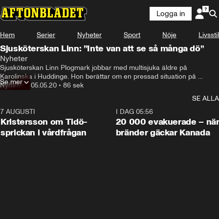
Logga in
Hem
Serier
Nyheter
Sport
Nöje
Livsstil
Sjusköterskan Linn: ”Inte van att se så många dö”
Nyheter
Sjusköterskan Linn Plogmark jobbar med multisjuka äldre på 
Karolinska i Huddinge. Hon berättar om en pressad situation på 
Se mer
avledningen på grund av personalbristen till följd av covid-19.
Nyheter
•
05.05.20
•
86 sek
SE ALLA
7 AUGUSTI
0:42
I DAG 05:56
Kristersson om Tidö-
20 000 evakuerade – nä
sprickan i vårdfrågan
bränder gäckar Kanada