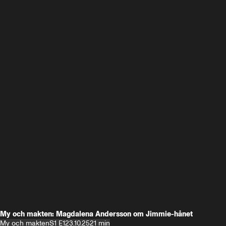
My och makten: Magdalena Andersson om Jimmie-hånet
My och makten
S1 E1
23.10.25
21 min