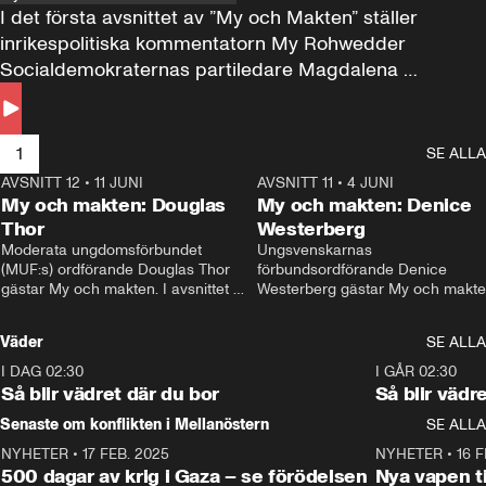
I det första avsnittet av ”My och Makten” ställer 
inrikespolitiska kommentatorn My Rohwedder 
Socialdemokraternas partiledare Magdalena 
Andersson till svars.
1
SE ALLA
AVSNITT 12
•
11 JUNI
26:27
AVSNITT 11
•
4 JUNI
2
My och makten: Douglas
My och makten: Denice
Thor
Westerberg
Moderata ungdomsförbundet 
Ungsvenskarnas 
(MUF:s) ordförande Douglas Thor 
förbundsordförande Denice 
gästar My och makten. I avsnittet 
Westerberg gästar My och makten.
diskuteras tonårsutvisningarna och 
avsnittet diskuteras migrationsfrå
hur Moderaterna ska locka väljare till 
och hur SD ska locka kvinnliga 
Väder
SE ALLA
valet i höst. 
väljare. 
I DAG 02:30
1:06
I GÅR 02:30
Så blir vädret där du bor
Så blir vädr
Senaste om konflikten i Mellanöstern
SE ALLA
NYHETER
•
17 FEB. 2025
0:45
NYHETER
•
16 F
500 dagar av krig i Gaza – se förödelsen
Nya vapen ti