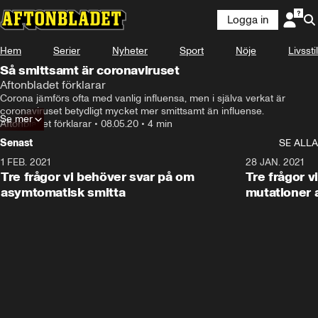
Logga in
Hem
Serier
Nyheter
Sport
Nöje
Livsstil
Så smittsamt är coronaviruset
Aftonbladet förklarar
Corona jämförs ofta med vanlig influensa, men i själva verkat är 
coronaviruset betydligt mycket mer smittsamt än influense.
Se mer
Aftonbladet förklarar
•
08.05.20
•
4 min
Senast
SE ALLA
1 FEB. 2021
2:05
28 JAN. 2021
Tre frågor vi behöver svar på om
Tre frågor v
asymtomatisk smitta
mutationer 