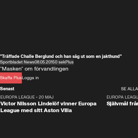
”Träffade Challe Berglund och han såg ut som en jakthund”
Sportbladet News
08.05.20
150 sek
Plus
”Masken” om förvandlingen
Skaffa Plus
Logga in
Senast
SE ALLA
EUROPA LEAGUE
•
20 MAJ
1:32
EUROPA LEAG
Victor Nilsson Lindelöf vinner Europa
Självmål frå
League med sitt Aston Villa