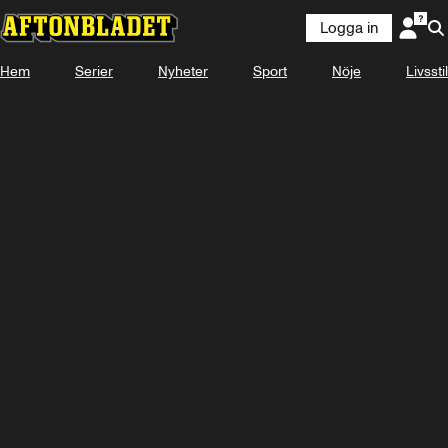
Logga in
Laddar ...
Hem
Serier
Nyheter
Sport
Nöje
Livsstil