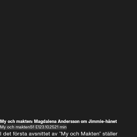
My och makten: Magdalena Andersson om Jimmie-hånet
My och makten
S1 E1
23.10.25
21 min
I det första avsnittet av ”My och Makten” ställer 