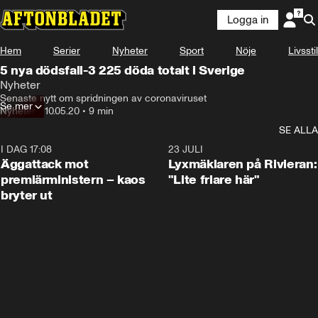
Logga in
Hem
Serier
Nyheter
Sport
Nöje
Livsstil
5 nya dödsfall-3 225 döda totalt i Sverige
Nyheter
Senaste nytt om spridningen av coronaviruset
Se mer
Nyheter
•
10.05.20
•
9 min
SE ALLA
I DAG 17:08
0:37
23 JULI
Äggattack mot
Lyxmäklaren på Rivieran:
premiärministern – kaos
"Lite friare här"
bryter ut