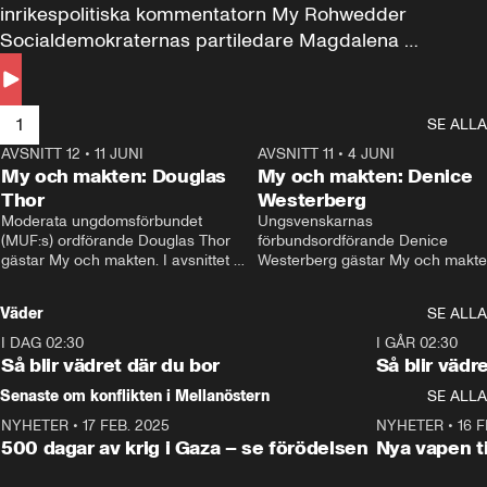
inrikespolitiska kommentatorn My Rohwedder 
Socialdemokraternas partiledare Magdalena 
Andersson till svars.
1
SE ALLA
AVSNITT 12
•
11 JUNI
26:27
AVSNITT 11
•
4 JUNI
2
My och makten: Douglas
My och makten: Denice
Thor
Westerberg
Moderata ungdomsförbundet 
Ungsvenskarnas 
(MUF:s) ordförande Douglas Thor 
förbundsordförande Denice 
gästar My och makten. I avsnittet 
Westerberg gästar My och makten.
diskuteras tonårsutvisningarna och 
avsnittet diskuteras migrationsfrå
hur Moderaterna ska locka väljare till 
och hur SD ska locka kvinnliga 
Väder
SE ALLA
valet i höst. 
väljare. 
I DAG 02:30
1:06
I GÅR 02:30
Så blir vädret där du bor
Så blir vädr
Senaste om konflikten i Mellanöstern
SE ALLA
NYHETER
•
17 FEB. 2025
0:45
NYHETER
•
16 F
500 dagar av krig i Gaza – se förödelsen
Nya vapen ti