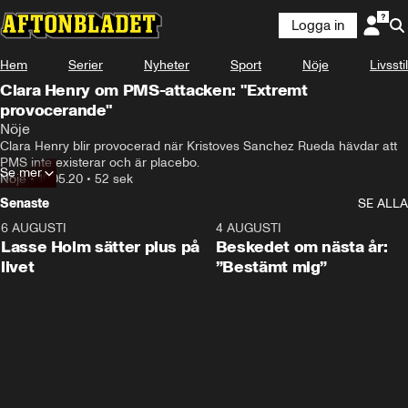
Logga in
Hem
Serier
Nyheter
Sport
Nöje
Livsstil
Clara Henry om PMS-attacken: "Extremt
provocerande"
Nöje
Clara Henry blir provocerad när Kristoves Sanchez Rueda hävdar att 
PMS inte existerar och är placebo.
Se mer
Nöje
•
10.05.20
•
52 sek
Senaste
SE ALLA
6 AUGUSTI
1:04
4 AUGUSTI
Lasse Holm sätter plus på
Beskedet om nästa år:
livet
”Bestämt mig”