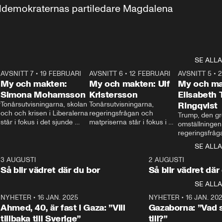
aldemokraternas partiledare Magdalena 
SE ALLA
7
AVSNITT 7
•
19 FEBRUARI
24:30
AVSNITT 6
•
12 FEBRUARI
27:30
AVSNITT 5
•
My och makten:
My och makten: Ulf
My och ma
Simona Mohamsson
Kristersson
Elisabeth
 
Tonårsutvisningarna, skolan 
Tonårsutvisningarna, 
Ringqvist
och och krisen i Liberalerna 
regeringsfrågan och 
Trump, den gr
står i fokus i det sjunde 
matpriserna står i fokus i 
omställningen
avsnittet av ”My och 
det sjätte avsnittet av ”My 
regeringsfråga
makten”. Se när 
och makten”. Se när 
centrum i det 
SE ALLA
Aftonbladets inrikespolitiska 
Aftonbladets inrikespolitiska 
avsnittet av ”
kommentator My 
kommentator My 
6
3 AUGUSTI
1:06
2 AUGUSTI
Makten”. Se nä
Rohwedder ställer 
Rohwedder ställer 
Så blir vädret där du bor
Så blir vädret där
Aftonbladets in
utbildnings- och 
statsminister Ulf Kristersson 
kommentator 
SE ALLA
integrationsminister Simona 
till svars.
Rohwedder stäl
Mohamsson till svars.
Centerpartiets
2
NYHETER
•
16 JAN. 2025
1:01
NYHETER
•
16 JAN. 20
Thand Ring till
Ahmed, 40, är fast i Gaza: ”Vill
Gazaborna: ”Vad s
tillbaka till Sverige”
till?”