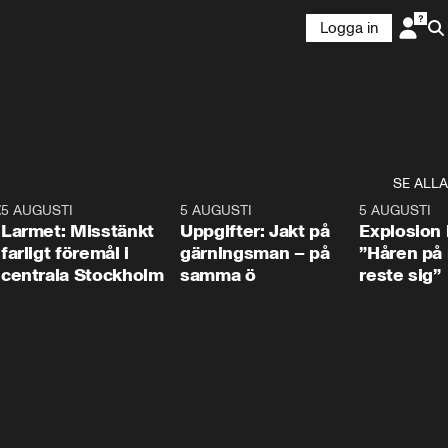
Logga in
SE ALLA
:30
6
5 AUGUSTI
0:35
5 AUGUSTI
0:33
5 AUGUSTI
Larmet: Misstänkt
Uppgifter: Jakt på
Explosion 
farligt föremål i
gärningsman – på
”Håren på
centrala Stockholm
samma ö
reste sig”