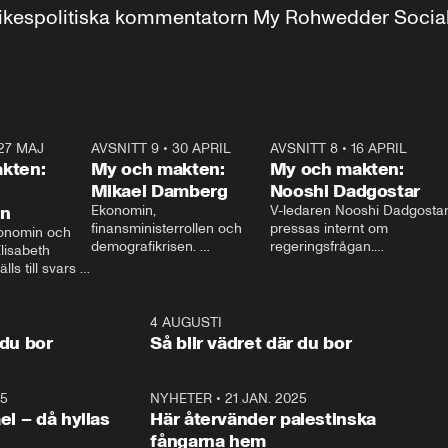
r inrikespolitiska kommentatorn My Rohwedder Soci
27 MAJ
3:51
AVSNITT 9
•
30 APRIL
24:00
AVSNITT 8
•
16 APRIL
25:1
kten:
My och makten:
My och makten:
Mikael Damberg
Nooshi Dadgostar
on
Ekonomin, 
V-ledaren Nooshi Dadgostar
finansministerrollen och 
pressas internt om 
onomin och 
demografikrisen. 
regeringsfrågan.

lisabeth 
Oppositionen ställs till svars 
I Aftonbladets 
ls till svars 
när Socialdemokraternas 
partiledarutfrågning ”My 
stern gästar 
Mikael Damberg gästar My 
och Makten” sätter hon ner 
My och Makten. 
och Makten. 
foten mot kritikerna:

1:06
4 AUGUSTI
1:0
– Vi ställer upp i val. Ska vi 
 du bor
Så blir vädret där du bor
vara med så sitter vi förstås 
25
1:22
NYHETER
•
21 JAN. 2025
0:5
ael – då hyllas
Här återvänder palestinska
fångarna hem