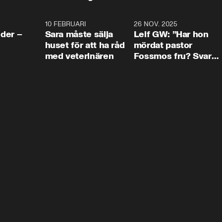
4:24
10 FEBRUARI
4:13
26 NOV. 2025
8:1
der –
Sara måste sälja
Leif GW: ”Har hon
huset för att ha råd
mördat pastor
med veterinären
Fossmos fru? Svar
nej.”