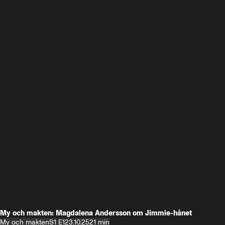
My och makten: Magdalena Andersson om Jimmie-hånet
My och makten
S1 E1
23.10.25
21 min