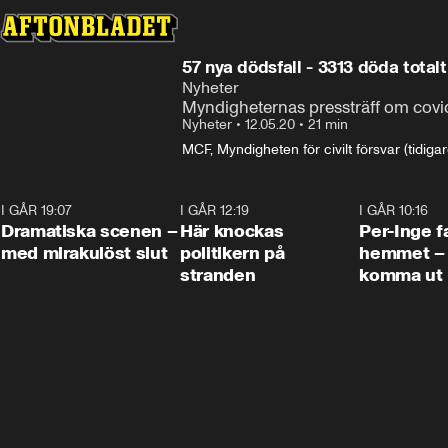
57 nya dödsfall - 3313 döda totalt
Nyheter
Myndigheternas pressträff om covi
Nyheter
•
12.05.20
•
21 min
MCF, Myndigheten för civilt försvar (tidig
I GÅR 19:07
0:42
I GÅR 12:19
0:45
I GÅR 10:16
Dramatiska scenen –
Här knockas
Per-Inge fa
med mirakulöst slut
politikern på
hemmet – 
stranden
komma ut