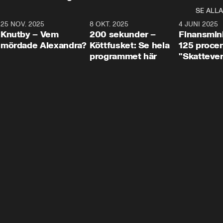
SE ALLA
3
25 NOV. 2025
31:05
8 OKT. 2025
4:29
4 JUNI 2025
Knutby – Vem
200 sekunder –
Finansmin
mördade Alexandra?
Köttfusket: Se hela
125 procent
programmet här
"Skattever
viktig uppg