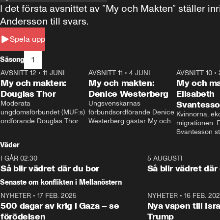
I det första avsnittet av ”My och Makten” ställe
Andersson till svars.
Spela upp
1
Säsong
AVSNITT 12
•
11 JUNI
26:27
AVSNITT 11
•
4 JUNI
23:40
AVSNITT 10
•
My och makten:
My och makten:
My och ma
Douglas Thor
Denice Westerberg
Elisabeth
Moderata 
Ungsvenskarnas 
Svantess
ungdomsförbundet (MUF:s) 
förbundsordförande Denice 
Kvinnorna, ek
ordförande Douglas Thor 
Westerberg gästar My och 
migrationen. E
gästar My och makten. I 
makten. I avsnittet 
Svantesson stäl
avsnittet diskuteras 
diskuteras migrationsfrågan 
när finansmini
Väder
tonårsutvisningarna och hur 
och hur SD ska locka 
Moderaterna ska locka 
kvinnliga väljare. 
I GÅR 02:30
1:06
5 AUGUSTI
väljare till valet i höst. 
Så blir vädret där du bor
Så blir vädret där
Senaste om konflikten i Mellanöstern
NYHETER
•
17 FEB. 2025
0:45
NYHETER
•
16 FEB. 20
500 dagar av krig i Gaza – se
Nya vapen till Isr
förödelsen
Trump