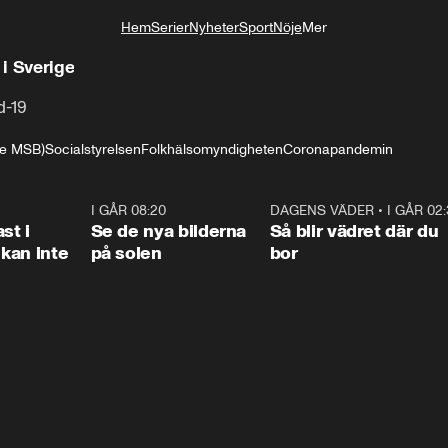
Hem
Serier
Nyheter
Sport
Nöje
Mer
Livsstil
 i Sverige
d-19
are MSB)
Socialstyrelsen
Folkhälsomyndigheten
Coronapandemin
1:26
I GÅR 08:20
0:31
DAGENS VÄDER
•
I GÅR 02
1:0
st i
Se de nya bilderna
Så blir vädret där du
kan inte
på solen
bor