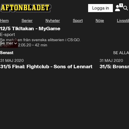
Logga in
Hem
Serier
Nyheter
Sport
Nöje
Livsstil
12/5 Tikitakan - MyGame
E-sport
Se matchen från svenska elitserien i CS:GO.
Se mer
E-sport
•
12.05.20
•
42 min
Senast
SE ALLA
31 MAJ 2020
31 MAJ 2020
31/5 Final: Fightclub - Sons of Lennart
31/5: Brons