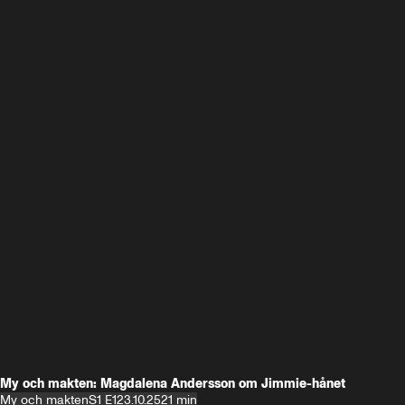
My och makten: Magdalena Andersson om Jimmie-hånet
My och makten
S1 E1
23.10.25
21 min