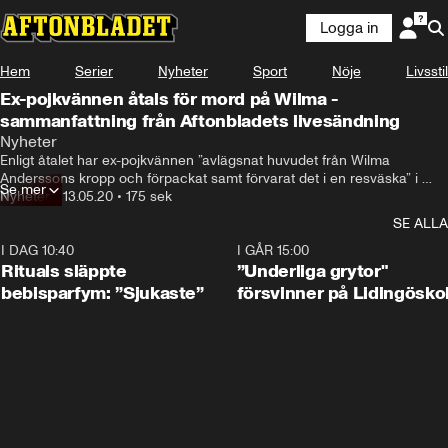
Logga in
Hem
Serier
Nyheter
Sport
Nöje
Livsstil
Ex-pojkvännen åtals för mord på Wilma -
sammanfattning från Aftonbladets livesändning
Nyheter
Enligt åtalet har ex-pojkvännen ”avlägsnat huvudet från Wilma 
Anderssons kropp och förpackat samt förvarat det i en resväska” i 
Se mer
bostaden
Nyheter
•
13.05.20
•
175 sek
SE ALLA
I DAG 10:40
1:01
I GÅR 15:00
Rituals släppte
”Underliga grytor"
bebisparfym: ”Sjukaste”
försvinner på Lidingösko