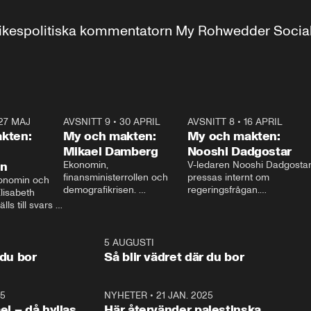
r inrikespolitiska kommentatorn My Rohwedder Soci
27 MAJ
3:51
AVSNITT 9
•
30 APRIL
24:00
AVSNITT 8
•
16 APRIL
25:1
kten:
My och makten:
My och makten:
Mikael Damberg
Nooshi Dadgostar
on
Ekonomin, 
V-ledaren Nooshi Dadgostar
finansministerrollen och 
pressas internt om 
onomin och 
demografikrisen. 
regeringsfrågan.

lisabeth 
Oppositionen ställs till svars 
I Aftonbladets 
ls till svars 
när Socialdemokraternas 
partiledarutfrågning ”My 
stern gästar 
Mikael Damberg gästar My 
och Makten” sätter hon ner 
My och Makten. 
och Makten. 
foten mot kritikerna:

1:06
5 AUGUSTI
1:0
– Vi ställer upp i val. Ska vi 
 du bor
Så blir vädret där du bor
vara med så sitter vi förstås 
25
1:22
NYHETER
•
21 JAN. 2025
0:5
ael – då hyllas
Här återvänder palestinska