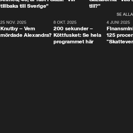
tillbaka till Sverige”
till?”
SE ALLA
3
25 NOV. 2025
31:05
8 OKT. 2025
4:29
4 JUNI 2025
Knutby – Vem
200 sekunder –
Finansmin
mördade Alexandra?
Köttfusket: Se hela
125 procent
programmet här
"Skattever
viktig uppg