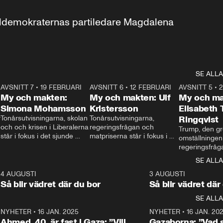
aldemokraternas partiledare Magdalena 
SE ALLA
7
AVSNITT 7
•
19 FEBRUARI
24:30
AVSNITT 6
•
12 FEBRUARI
27:30
AVSNITT 5
•
My och makten:
My och makten: Ulf
My och ma
Simona Mohamsson
Kristersson
Elisabeth
 
Tonårsutvisningarna, skolan 
Tonårsutvisningarna, 
Ringqvist
och och krisen i Liberalerna 
regeringsfrågan och 
Trump, den gr
står i fokus i det sjunde 
matpriserna står i fokus i 
omställningen
avsnittet av ”My och 
det sjätte avsnittet av ”My 
regeringsfråga
makten”. Se när 
och makten”. Se när 
centrum i det 
SE ALLA
Aftonbladets inrikespolitiska 
Aftonbladets inrikespolitiska 
avsnittet av ”
kommentator My 
kommentator My 
6
4 AUGUSTI
1:06
3 AUGUSTI
Makten”. Se nä
Rohwedder ställer 
Rohwedder ställer 
Så blir vädret där du bor
Så blir vädret där
Aftonbladets in
utbildnings- och 
statsminister Ulf Kristersson 
kommentator 
SE ALLA
integrationsminister Simona 
till svars.
Rohwedder stäl
Mohamsson till svars.
Centerpartiets
2
NYHETER
•
16 JAN. 2025
1:01
NYHETER
•
16 JAN. 20
Thand Ring till
Ahmed, 40, är fast i Gaza: ”Vill
Gazaborna: ”Vad s