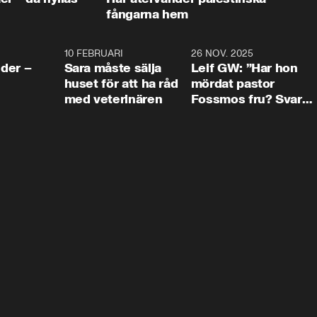
fångarna hem
4:24
10 FEBRUARI
4:13
26 NOV. 2025
8:1
der –
Sara måste sälja
Leif GW: ”Har hon
huset för att ha råd
mördat pastor
med veterinären
Fossmos fru? Svar
nej.”