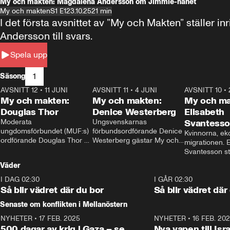
My och makten: Magdalena Andersson om Jimmie-hånet
My och makten
S1 E1
23.10.25
21 min
I det första avsnittet av ”My och Makten” ställe
Andersson till svars.
Spela upp
1
Säsong
AVSNITT 12
•
11 JUNI
26:27
AVSNITT 11
•
4 JUNI
23:40
AVSNITT 10
•
My och makten:
My och makten:
My och ma
Douglas Thor
Denice Westerberg
Elisabeth
Moderata 
Ungsvenskarnas 
Svantess
ungdomsförbundet (MUF:s) 
förbundsordförande Denice 
Kvinnorna, ek
ordförande Douglas Thor 
Westerberg gästar My och 
migrationen. E
gästar My och makten. I 
makten. I avsnittet 
Svantesson stäl
avsnittet diskuteras 
diskuteras migrationsfrågan 
när finansmini
Väder
tonårsutvisningarna och hur 
och hur SD ska locka 
Moderaterna ska locka 
kvinnliga väljare. 
I DAG 02:30
1:06
I GÅR 02:30
väljare till valet i höst. 
Så blir vädret där du bor
Så blir vädret där
Senaste om konflikten i Mellanöstern
NYHETER
•
17 FEB. 2025
0:45
NYHETER
•
16 FEB. 20
500 dagar av krig i Gaza – se
Nya vapen till Isr