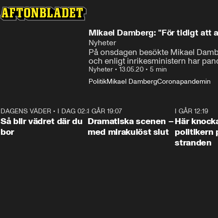
Mikael Damberg: "För tidigt att an
Nyheter
På onsdagen besökte Mikael Damberg
och enligt inrikesministern har pan
Nyheter
•
13.05.20
•
5 min
Politik
Mikael Damberg
Coronapandemin
DAGENS VÄDER
•
I DAG 02:30
1:06
I GÅR 19:07
0:42
I GÅR 12:19
Så blir vädret där du
Dramatiska scenen –
Här knock
bor
med mirakulöst slut
politikern 
stranden