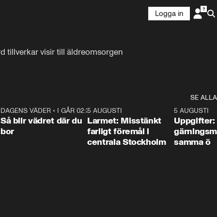
Logga in
llverkar visir till äldreomsorgen 
SE ALLA
1
DAGENS VÄDER
•
I GÅR 02:30
1:06
5 AUGUSTI
0:35
5 AUGUSTI
Så blir vädret där du
Larmet: Misstänkt
Uppgifter:
bor
farligt föremål i
gärningsm
centrala Stockholm
samma ö