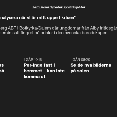
Hem
Serier
Nyheter
Sport
Nöje
Mer
Livsstil
alysera när vi är mitt uppe i krisen"
 ABF i Botkyrka/Salem där ungdomar från Alby fritidsgård ti
demin satt fingret på brister i den svenska beredskapen.
0:45
I GÅR 10:16
1:26
I GÅR 08:20
0:3
as
Per-Inge fast i
Se de nya bilderna
på
hemmet – kan inte
på solen
komma ut