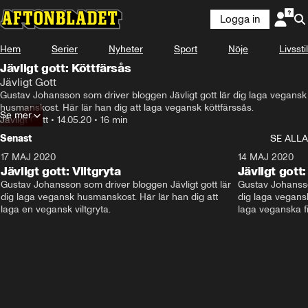
Logga in
Hem
Serier
Nyheter
Sport
Nöje
Livsstil
Jävligt gott: Köttfärsås
Jävligt Gott
Gustav Johansson som driver bloggen Jävligt gott lär dig laga vegansk 
husmanskost. Här lär han dig att laga vegansk köttfärssås.
Se mer
Jävligt Gott
•
14.05.20
•
16 min
Senast
SE ALLA
17 MAJ 2020
15:31
14 MAJ 2020
Jävligt gott: Viltgryta
Jävligt gott
Gustav Johansson som driver bloggen Jävligt gott lär 
Gustav Johansson
dig laga vegansk husmanskost. Här lär han dig att 
dig laga vegansk
laga en vegansk viltgryta.
laga veganska fi