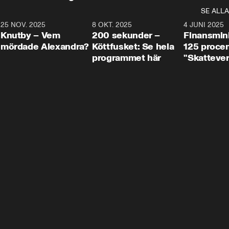
SE ALLA
3
25 NOV. 2025
31:05
8 OKT. 2025
4:29
4 JUNI 2025
Knutby – Vem
200 sekunder –
Finansmin
mördade Alexandra?
Köttfusket: Se hela
125 procent
programmet här
"Skattever
viktig uppg