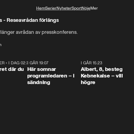
Hem
Serier
Nyheter
Sport
Nöje
Mer
Livsstil
s - Reseavrådan förlängs
rlänger avrådan av presskonferens.
n
ER
•
I DAG 02:30
1:06
I GÅR 19:07
0:45
I GÅR 15:23
0:5
ret där du
Här somnar
Albert, 8, besteg
programledaren – i
Kebnekaise – vill
sändning
högre