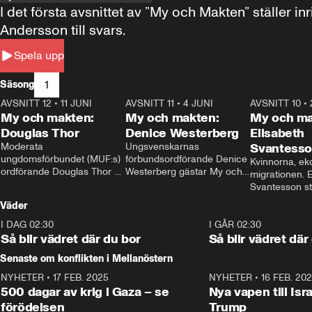
I det första avsnittet av ”My och Makten” ställe
Andersson till svars.
Spela upp
1
Säsong
AVSNITT 12
•
11 JUNI
26:27
AVSNITT 11
•
4 JUNI
23:40
AVSNITT 10
•
My och makten:
My och makten:
My och ma
Douglas Thor
Denice Westerberg
Elisabeth
Moderata 
Ungsvenskarnas 
Svantess
ungdomsförbundet (MUF:s) 
förbundsordförande Denice 
Kvinnorna, ek
ordförande Douglas Thor 
Westerberg gästar My och 
migrationen. E
gästar My och makten. I 
makten. I avsnittet 
Svantesson stäl
avsnittet diskuteras 
diskuteras migrationsfrågan 
när finansmini
Väder
tonårsutvisningarna och hur 
och hur SD ska locka 
Moderaterna ska locka 
kvinnliga väljare. 
I DAG 02:30
1:06
I GÅR 02:30
väljare till valet i höst. 
Så blir vädret där du bor
Så blir vädret där
Senaste om konflikten i Mellanöstern
NYHETER
•
17 FEB. 2025
0:45
NYHETER
•
16 FEB. 20
500 dagar av krig i Gaza – se
Nya vapen till Isr
förödelsen
Trump