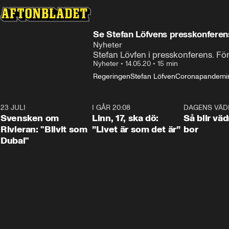
Se Stefan Löfvens presskonferen
Nyheter
Stefan Lövfen i presskonferens. Fö
Nyheter
•
14.05.20
•
15 min
Regeringen
Stefan Löfven
Coronapandemi
23 JULI
1:42
I GÅR 20:08
4:36
DAGENS VÄD
Svensken om
Linn, 17, ska dö:
Så blir väd
Rivieran: "Blivit som
”Livet är som det är”
bor
Dubai"