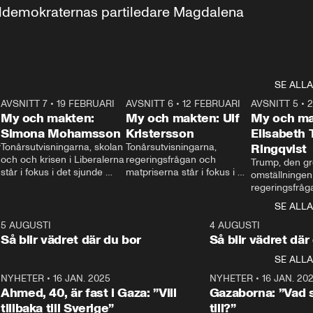
aldemokraternas partiledare Magdalena 
SE ALLA
7
AVSNITT 7
•
19 FEBRUARI
24:30
AVSNITT 6
•
12 FEBRUARI
27:30
AVSNITT 5
•
My och makten:
My och makten: Ulf
My och ma
Simona Mohamsson
Kristersson
Elisabeth
 
Tonårsutvisningarna, skolan 
Tonårsutvisningarna, 
Ringqvist
och och krisen i Liberalerna 
regeringsfrågan och 
Trump, den gr
står i fokus i det sjunde 
matpriserna står i fokus i 
omställningen
avsnittet av ”My och 
det sjätte avsnittet av ”My 
regeringsfråga
makten”. Se när 
och makten”. Se när 
centrum i det 
SE ALLA
Aftonbladets inrikespolitiska 
Aftonbladets inrikespolitiska 
avsnittet av ”
kommentator My 
kommentator My 
6
5 AUGUSTI
1:06
4 AUGUSTI
Makten”. Se nä
Rohwedder ställer 
Rohwedder ställer 
Så blir vädret där du bor
Så blir vädret där
Aftonbladets in
utbildnings- och 
statsminister Ulf Kristersson 
kommentator 
SE ALLA
integrationsminister Simona 
till svars.
Rohwedder stäl
Mohamsson till svars.
Centerpartiets
2
NYHETER
•
16 JAN. 2025
1:01
NYHETER
•
16 JAN. 20
Thand Ring till
Ahmed, 40, är fast i Gaza: ”Vill
Gazaborna: ”Vad s
tillbaka till Sverige”
till?”