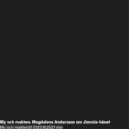
My och makten: Magdalena Andersson om Jimmie-hånet
My och makten
S1 E1
23.10.25
21 min