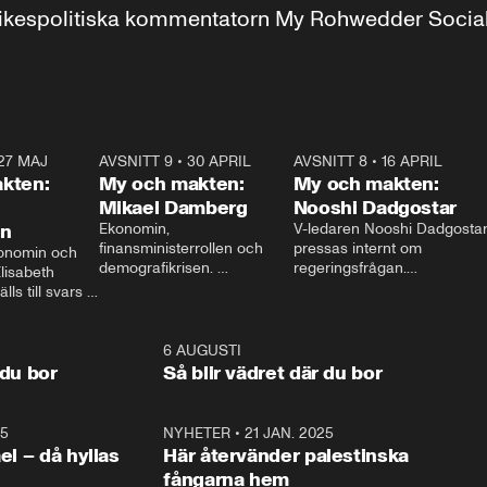
r inrikespolitiska kommentatorn My Rohwedder Soci
27 MAJ
3:51
AVSNITT 9
•
30 APRIL
24:00
AVSNITT 8
•
16 APRIL
25:1
kten:
My och makten:
My och makten:
Mikael Damberg
Nooshi Dadgostar
on
Ekonomin, 
V-ledaren Nooshi Dadgostar
finansministerrollen och 
pressas internt om 
onomin och 
demografikrisen. 
regeringsfrågan.

lisabeth 
Oppositionen ställs till svars 
I Aftonbladets 
ls till svars 
när Socialdemokraternas 
partiledarutfrågning ”My 
stern gästar 
Mikael Damberg gästar My 
och Makten” sätter hon ner 
My och Makten. 
och Makten. 
foten mot kritikerna:

1:06
6 AUGUSTI
1:0
– Vi ställer upp i val. Ska vi 
 du bor
Så blir vädret där du bor
vara med så sitter vi förstås 
25
1:22
NYHETER
•
21 JAN. 2025
0:5
ael – då hyllas
Här återvänder palestinska
fångarna hem