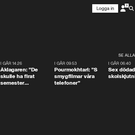
Logga in
SE ALLA
4
I GÅR 14:26
1:54
I GÅR 09:53
1:36
I GÅR 06:40
Åklagaren: ”De
Pourmokhtari: ”S
Sex dödad
skulle ha firat
smygfilmar våra
skolskjutn
semester
telefoner”
tillsammans”