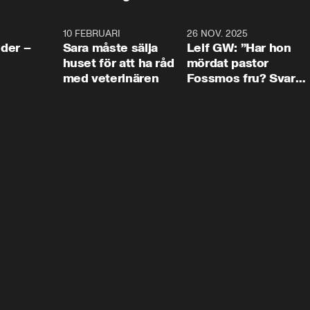
4:24
10 FEBRUARI
4:13
26 NOV. 2025
8:1
der –
Sara måste sälja
Leif GW: ”Har hon
huset för att ha råd
mördat pastor
med veterinären
Fossmos fru? Svar
nej.”