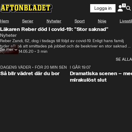
Logga in
Hem
Serier
Nyheter
Sport
Nöje
Livsstil
Läkaren Reber död i covid-19: "Stor saknad"
Nyheter
Reber Zandi, 62, dog i tisdags till följd av covid-19. Enligt hans familj 
tyder allt på att smittades på jobbet och de beskriver en stor saknad 
Se mer
efter sin man och pappa.
Nyheter
•
14.05.20
•
3 min
SE ALLA
DAGENS VÄDER
•
FÖR 20 MIN SEN
1:06
I GÅR 19:07
Så blir vädret där du bor
Dramatiska scenen – me
mirakulöst slut