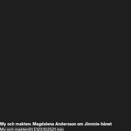
My och makten: Magdalena Andersson om Jimmie-hånet
My och makten
S1 E1
23.10.25
21 min