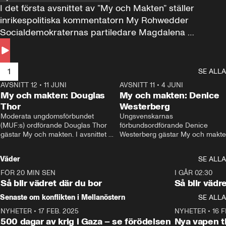
I det första avsnittet av ”My och Makten” ställer 
inrikespolitiska kommentatorn My Rohwedder 
Socialdemokraternas partiledare Magdalena 
Andersson till svars.
1
SE ALLA
AVSNITT 12
•
11 JUNI
26:27
AVSNITT 11
•
4 JUNI
2
My och makten: Douglas
My och makten: Denice
Thor
Westerberg
Moderata ungdomsförbundet 
Ungsvenskarnas 
(MUF:s) ordförande Douglas Thor 
förbundsordförande Denice 
gästar My och makten. I avsnittet 
Westerberg gästar My och makten.
diskuteras tonårsutvisningarna och 
avsnittet diskuteras migrationsfrå
hur Moderaterna ska locka väljare till 
och hur SD ska locka kvinnliga 
Väder
SE ALLA
valet i höst. 
väljare. 
FÖR 20 MIN SEN
1:06
I GÅR 02:30
Så blir vädret där du bor
Så blir vädr
Senaste om konflikten i Mellanöstern
SE ALLA
NYHETER
•
17 FEB. 2025
0:45
NYHETER
•
16 F
500 dagar av krig i Gaza – se förödelsen
Nya vapen ti