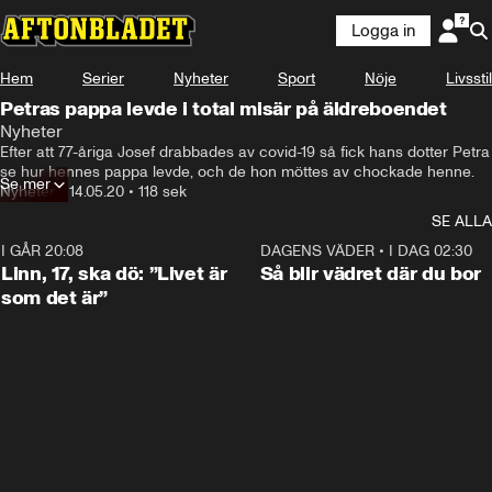
Logga in
Hem
Serier
Nyheter
Sport
Nöje
Livsstil
Petras pappa levde i total misär på äldreboendet
Nyheter
Efter att 77-åriga Josef drabbades av covid-19 så fick hans dotter Petra 
se hur hennes pappa levde, och de hon möttes av chockade henne.
Se mer
Nyheter
•
14.05.20
•
118 sek
SE ALLA
I GÅR 20:08
4:36
DAGENS VÄDER
•
I DAG 02:30
Linn, 17, ska dö: ”Livet är
Så blir vädret där du bor
som det är”