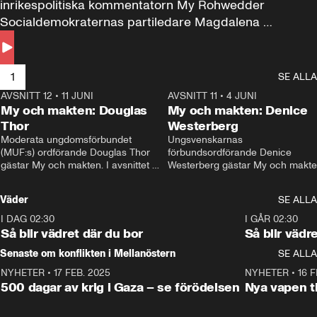
inrikespolitiska kommentatorn My Rohwedder 
Socialdemokraternas partiledare Magdalena 
Andersson till svars.
1
SE ALLA
AVSNITT 12
•
11 JUNI
26:27
AVSNITT 11
•
4 JUNI
2
My och makten: Douglas
My och makten: Denice
Thor
Westerberg
Moderata ungdomsförbundet 
Ungsvenskarnas 
(MUF:s) ordförande Douglas Thor 
förbundsordförande Denice 
gästar My och makten. I avsnittet 
Westerberg gästar My och makten.
diskuteras tonårsutvisningarna och 
avsnittet diskuteras migrationsfrå
hur Moderaterna ska locka väljare till 
och hur SD ska locka kvinnliga 
Väder
SE ALLA
valet i höst. 
väljare. 
I DAG 02:30
1:06
I GÅR 02:30
Så blir vädret där du bor
Så blir vädr
Senaste om konflikten i Mellanöstern
SE ALLA
NYHETER
•
17 FEB. 2025
0:45
NYHETER
•
16 F
500 dagar av krig i Gaza – se förödelsen
Nya vapen ti