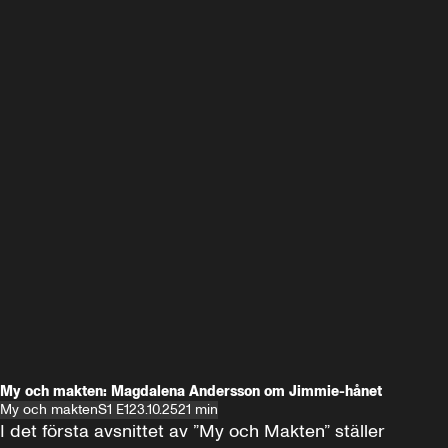
My och makten: Magdalena Andersson om Jimmie-hånet
My och makten
S1 E1
23.10.25
21 min
I det första avsnittet av ”My och Makten” ställer 