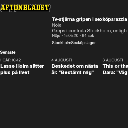
Tv-stjärna gripen i sexköpsrazzia
Nöje
Greps i centrala Stockholm, enligt u
Nöje
•
15.05.20
•
84 sek
Stockholm
Sexköpslagen
Senaste
I GÅR 10:42
1:04
4 AUGUSTI
0:24
3 AUGUSTI
Lasse Holm sätter
Beskedet om nästa
This or th
plus på livet
år: ”Bestämt mig”
Dara: ”Väg