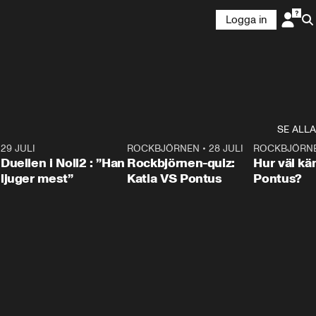
Logga in
SE ALLA
9
29 JULI
0:47
ROCKBJÖRNEN
•
28 JULI
0:15
ROCKBJÖRN
Duellen i Noll2 : ”Han
Rockbjörnen-quiz:
Hur väl kä
ljuger mest”
Katia VS Pontus
Pontus?