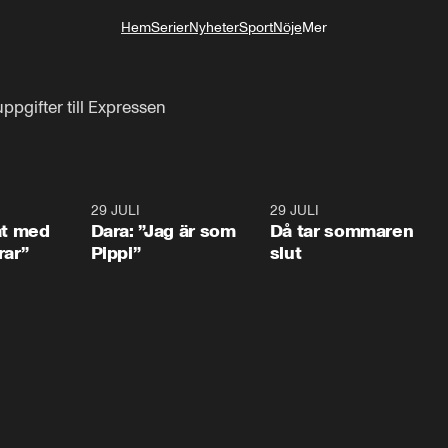
Hem
Serier
Nyheter
Sport
Nöje
Mer
Livsstil
ppgifter till Expressen
1:02
29 JULI
0:41
29 JULI
0:3
at med
Dara: ”Jag är som
Då tar sommaren
rar”
Pippi”
slut