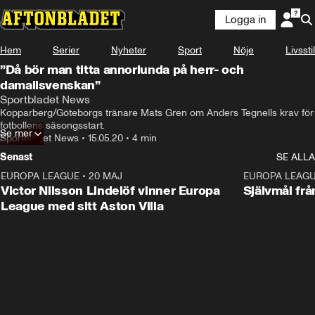
Logga in
Hem
Serier
Nyheter
Sport
Nöje
Livsstil
”Då bör man titta annorlunda på herr- och
damallsvenskan”
Sportbladet News
Kopparberg/Göteborgs tränare Mats Gren om Anders Tegnells krav för 
fotbollens säsongsstart.
Se mer
Sportbladet News
•
15.05.20
•
4 min
Senast
SE ALLA
EUROPA LEAGUE
•
20 MAJ
1:32
EUROPA LEAG
Victor Nilsson Lindelöf vinner Europa
Självmål frå
League med sitt Aston Villa