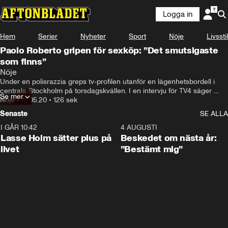
Logga in
Hem
Serier
Nyheter
Sport
Nöje
Livsstil
Paolo Roberto gripen för sexköp: ”Det smutsigaste
som finns”
Nöje
Under en polisrazzia greps tv-profilen utanför en lägenhetsbordell i 
centrala Stockholm på torsdagskvällen. I en intervju för TV4 säger 
Se mer
Paolo att "det är det vidrigaste man kan göra".
Nöje
•
16.05.20
•
126 sek
Senaste
SE ALLA
I GÅR 10:42
1:04
4 AUGUSTI
Lasse Holm sätter plus på
Beskedet om nästa år:
livet
”Bestämt mig”