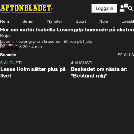
Logga in
Hem
Serier
Nyheter
Sport
Nöje
Livsstil
Hör om varför Isabella Löwengrip hamnade på akuten
Nöje
Isabella Löwengrip om kraschen: Ett rop på hjälp
Se mer
Nöje
•
16.05.20
•
4 min
Senaste
SE ALLA
6 AUGUSTI
1:04
4 AUGUSTI
Lasse Holm sätter plus på
Beskedet om nästa år:
livet
”Bestämt mig”