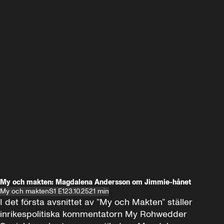
My och makten: Magdalena Andersson om Jimmie-hånet
My och makten
S1 E1
23.10.25
21 min
I det första avsnittet av ”My och Makten” ställer 
inrikespolitiska kommentatorn My Rohwedder 