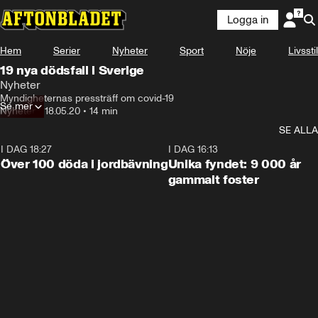
Logga in
Hem
Serier
Nyheter
Sport
Nöje
Livsstil
19 nya dödsfall i Sverige
Nyheter
Myndigheternas pressträff om covid-19
Se mer
Nyheter
•
18.05.20
•
14 min
SE ALLA
I DAG 18:27
0:31
I DAG 16:13
Över 100 döda i jordbävning
Unika fyndet: 9 000 år
gammalt foster