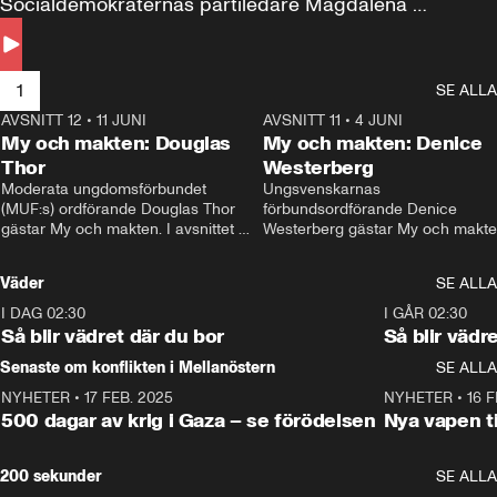
Socialdemokraternas partiledare Magdalena 
Andersson till svars.
1
SE ALLA
AVSNITT 12
•
11 JUNI
26:27
AVSNITT 11
•
4 JUNI
2
My och makten: Douglas
My och makten: Denice
Thor
Westerberg
Moderata ungdomsförbundet 
Ungsvenskarnas 
(MUF:s) ordförande Douglas Thor 
förbundsordförande Denice 
gästar My och makten. I avsnittet 
Westerberg gästar My och makten.
diskuteras tonårsutvisningarna och 
avsnittet diskuteras migrationsfrå
hur Moderaterna ska locka väljare till 
och hur SD ska locka kvinnliga 
Väder
SE ALLA
valet i höst. 
väljare. 
I DAG 02:30
1:06
I GÅR 02:30
Så blir vädret där du bor
Så blir vädr
Senaste om konflikten i Mellanöstern
SE ALLA
NYHETER
•
17 FEB. 2025
0:45
NYHETER
•
16 F
500 dagar av krig i Gaza – se förödelsen
Nya vapen ti
200 sekunder
SE ALLA