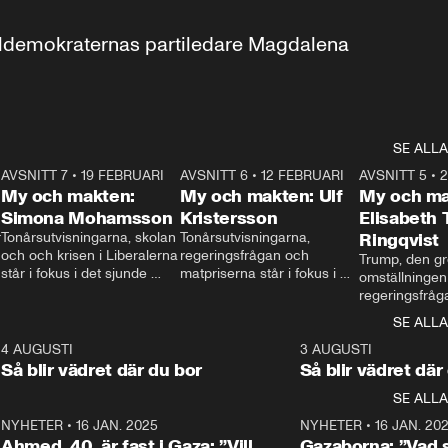
aldemokraternas partiledare Magdalena 
SE ALLA
7
AVSNITT 7
•
19 FEBRUARI
24:30
AVSNITT 6
•
12 FEBRUARI
27:30
AVSNITT 5
•
My och makten:
My och makten: Ulf
My och ma
Simona Mohamsson
Kristersson
Elisabeth
 
Tonårsutvisningarna, skolan 
Tonårsutvisningarna, 
Ringqvist
och och krisen i Liberalerna 
regeringsfrågan och 
Trump, den gr
står i fokus i det sjunde 
matpriserna står i fokus i 
omställningen
avsnittet av ”My och 
det sjätte avsnittet av ”My 
regeringsfråga
makten”. Se när 
och makten”. Se när 
centrum i det 
SE ALLA
Aftonbladets inrikespolitiska 
Aftonbladets inrikespolitiska 
avsnittet av ”
kommentator My 
kommentator My 
6
4 AUGUSTI
1:06
3 AUGUSTI
Makten”. Se nä
Rohwedder ställer 
Rohwedder ställer 
Så blir vädret där du bor
Så blir vädret där
Aftonbladets in
utbildnings- och 
statsminister Ulf Kristersson 
kommentator 
SE ALLA
integrationsminister Simona 
till svars.
Rohwedder stäl
Mohamsson till svars.
Centerpartiets
2
NYHETER
•
16 JAN. 2025
1:01
NYHETER
•
16 JAN. 20
Thand Ring till
Ahmed, 40, är fast i Gaza: ”Vill
Gazaborna: ”Vad s