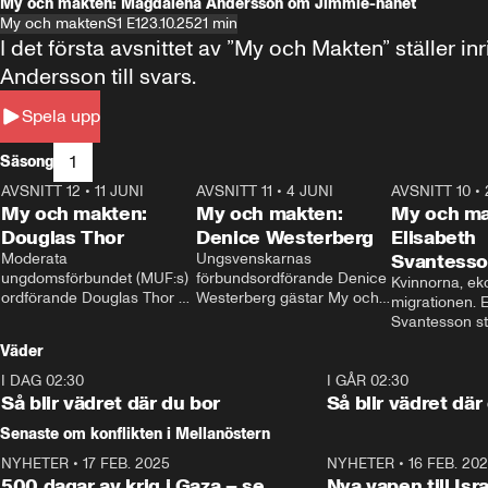
My och makten: Magdalena Andersson om Jimmie-hånet
My och makten
S1 E1
23.10.25
21 min
I det första avsnittet av ”My och Makten” ställe
Andersson till svars.
Spela upp
1
Säsong
AVSNITT 12
•
11 JUNI
26:27
AVSNITT 11
•
4 JUNI
23:40
AVSNITT 10
•
My och makten:
My och makten:
My och ma
Douglas Thor
Denice Westerberg
Elisabeth
Moderata 
Ungsvenskarnas 
Svantess
ungdomsförbundet (MUF:s) 
förbundsordförande Denice 
Kvinnorna, ek
ordförande Douglas Thor 
Westerberg gästar My och 
migrationen. E
gästar My och makten. I 
makten. I avsnittet 
Svantesson stäl
avsnittet diskuteras 
diskuteras migrationsfrågan 
när finansmini
Väder
tonårsutvisningarna och hur 
och hur SD ska locka 
Moderaterna ska locka 
kvinnliga väljare. 
I DAG 02:30
1:06
I GÅR 02:30
väljare till valet i höst. 
Så blir vädret där du bor
Så blir vädret där
Senaste om konflikten i Mellanöstern
NYHETER
•
17 FEB. 2025
0:45
NYHETER
•
16 FEB. 20
500 dagar av krig i Gaza – se
Nya vapen till Isr