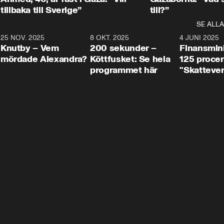
tillbaka till Sverige”
till?”
SE ALLA
3
25 NOV. 2025
31:05
8 OKT. 2025
4:29
4 JUNI 2025
Knutby – Vem
200 sekunder –
Finansmin
mördade Alexandra?
Köttfusket: Se hela
125 procent
programmet här
"Skattever
viktig uppg