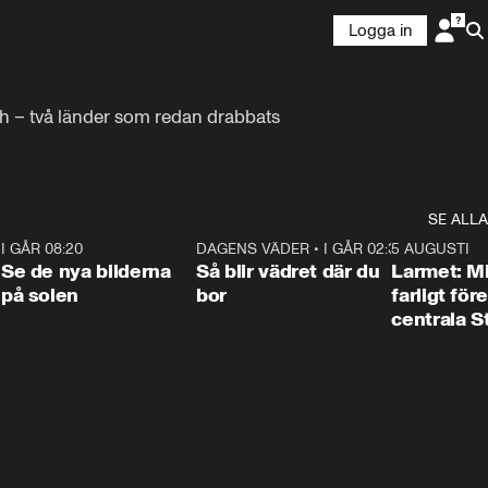
Logga in
h – två länder som redan drabbats 
SE ALLA
6
I GÅR 08:20
0:31
DAGENS VÄDER
•
I GÅR 02:30
1:06
5 AUGUSTI
Se de nya bilderna
Så blir vädret där du
Larmet: M
på solen
bor
farligt för
centrala 