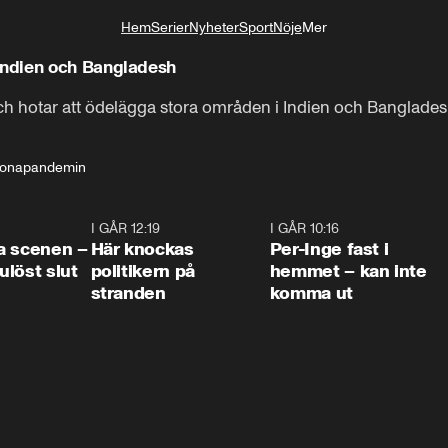
Hem
Serier
Nyheter
Sport
Nöje
Mer
Livsstil
ndien och Bangladesh
h hotar att ödelägga stora områden i Indien och Banglades
onapandemin
0:42
I GÅR 12:19
0:45
I GÅR 10:16
1:2
a scenen –
Här knockas
Per-Inge fast i
löst slut
politikern på
hemmet – kan inte
stranden
komma ut