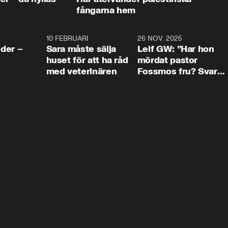
fångarna hem
4:24
10 FEBRUARI
4:13
26 NOV. 2025
8:1
der –
Sara måste sälja
Leif GW: ”Har hon
huset för att ha råd
mördat pastor
med veterinären
Fossmos fru? Svar
nej.”