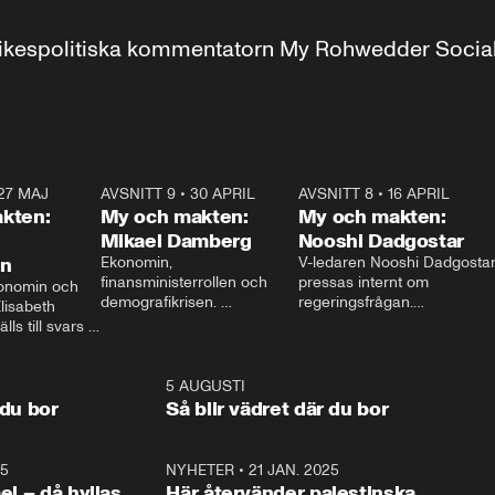
r inrikespolitiska kommentatorn My Rohwedder Soci
27 MAJ
3:51
AVSNITT 9
•
30 APRIL
24:00
AVSNITT 8
•
16 APRIL
25:1
kten:
My och makten:
My och makten:
Mikael Damberg
Nooshi Dadgostar
on
Ekonomin, 
V-ledaren Nooshi Dadgostar
finansministerrollen och 
pressas internt om 
onomin och 
demografikrisen. 
regeringsfrågan.

lisabeth 
Oppositionen ställs till svars 
I Aftonbladets 
ls till svars 
när Socialdemokraternas 
partiledarutfrågning ”My 
stern gästar 
Mikael Damberg gästar My 
och Makten” sätter hon ner 
My och Makten. 
och Makten. 
foten mot kritikerna:

1:06
5 AUGUSTI
1:0
– Vi ställer upp i val. Ska vi 
 du bor
Så blir vädret där du bor
vara med så sitter vi förstås 
25
1:22
NYHETER
•
21 JAN. 2025
0:5
ael – då hyllas
Här återvänder palestinska