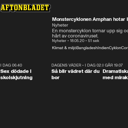
Monstercyklonen Amphan hotar I
Nyheter
En monstercyklon tornar upp sig oc
hårt av coronaviruset.
Nyheter
•
18.05.20
•
51 sek
Klimat & miljö
Bangladesh
Indien
Cyklon
Cor
I DAG 06:40
0:47
DAGENS VÄDER
•
I DAG 02:30
1:06
I GÅR 19:07
Sex dödade i
Så blir vädret där du
Dramatisk
skolskjutning
bor
med miraku