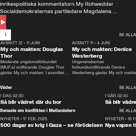
inrikespolitiska kommentatorn My Rohwedder 
Socialdemokraternas partiledare Magdalena 
Andersson till svars.
1
SE ALLA
AVSNITT 12
•
11 JUNI
26:27
AVSNITT 11
•
4 JUNI
2
My och makten: Douglas
My och makten: Denice
Thor
Westerberg
Moderata ungdomsförbundet 
Ungsvenskarnas 
(MUF:s) ordförande Douglas Thor 
förbundsordförande Denice 
gästar My och makten. I avsnittet 
Westerberg gästar My och makten.
diskuteras tonårsutvisningarna och 
avsnittet diskuteras migrationsfrå
hur Moderaterna ska locka väljare till 
och hur SD ska locka kvinnliga 
Väder
SE ALLA
valet i höst. 
väljare. 
I DAG 02:30
1:06
I GÅR 02:30
Så blir vädret där du bor
Så blir vädr
Senaste om konflikten i Mellanöstern
SE ALLA
NYHETER
•
17 FEB. 2025
0:45
NYHETER
•
16 F
500 dagar av krig i Gaza – se förödelsen
Nya vapen ti