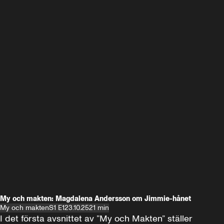
My och makten: Magdalena Andersson om Jimmie-hånet
My och makten
S1 E1
23.10.25
21 min
I det första avsnittet av ”My och Makten” ställer 