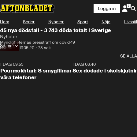
Logga in
Hem
Serier
Nyheter
Sport
Nöje
Livsstil
45 nya dödsfall - 3 743 döda totalt i Sverige
Nyheter
Myndigheternas pressträff om covid-19
Se mer
Nyheter
•
19.05.20
•
73 sek
SE ALLA
I DAG 09:53
1:36
I DAG 06:40
Pourmokhtari: S smygfilmar
Sex dödade i skolskjutni
våra telefoner