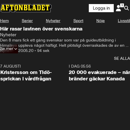
Logga in
Hem
Serier
Nyheter
Sport
Nöje
Livsstil
Här rasar lavinen över svenskarna
Nyheter
Den 8 mars fick ett gäng svenskar som var på guideutbildning i 
Himalaya uppleva något häftigt. Helt plötsligt överraskades de av en 
Se mer
massiv lavin som närmade sig.
Nyheter
•
20.05.20
•
94 sek
SE ALLA
7 AUGUSTI
0:42
I DAG 05:56
Kristersson om Tidö-
20 000 evakuerade – nä
sprickan i vårdfrågan
bränder gäckar Kanada