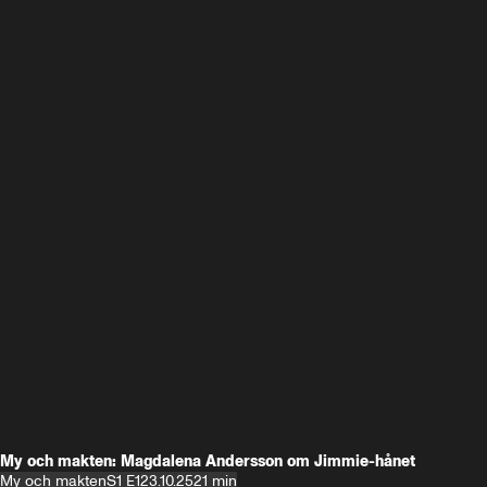
My och makten: Magdalena Andersson om Jimmie-hånet
My och makten
S1 E1
23.10.25
21 min