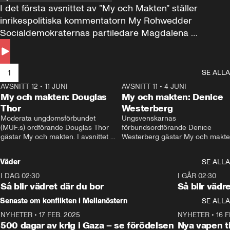
I det första avsnittet av ”My och Makten” ställer 
inrikespolitiska kommentatorn My Rohwedder 
Socialdemokraternas partiledare Magdalena 
Andersson till svars.
1
SE ALLA
AVSNITT 12
•
11 JUNI
26:27
AVSNITT 11
•
4 JUNI
2
My och makten: Douglas
My och makten: Denice
Thor
Westerberg
Moderata ungdomsförbundet 
Ungsvenskarnas 
(MUF:s) ordförande Douglas Thor 
förbundsordförande Denice 
gästar My och makten. I avsnittet 
Westerberg gästar My och makten.
diskuteras tonårsutvisningarna och 
avsnittet diskuteras migrationsfrå
hur Moderaterna ska locka väljare till 
och hur SD ska locka kvinnliga 
Väder
SE ALLA
valet i höst. 
väljare. 
I DAG 02:30
1:06
I GÅR 02:30
Så blir vädret där du bor
Så blir vädr
Senaste om konflikten i Mellanöstern
SE ALLA
NYHETER
•
17 FEB. 2025
0:45
NYHETER
•
16 F
500 dagar av krig i Gaza – se förödelsen
Nya vapen ti