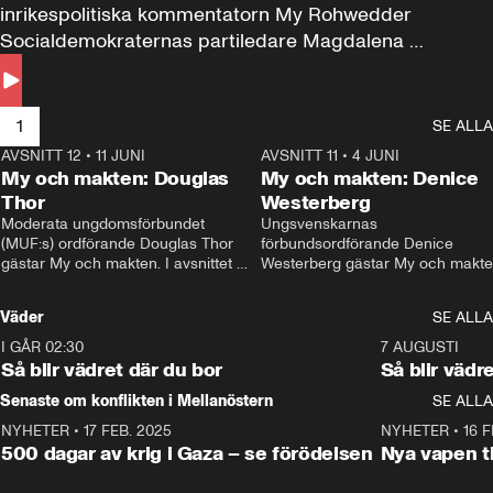
inrikespolitiska kommentatorn My Rohwedder 
Socialdemokraternas partiledare Magdalena 
Andersson till svars.
1
SE ALLA
AVSNITT 12
•
11 JUNI
26:27
AVSNITT 11
•
4 JUNI
2
My och makten: Douglas
My och makten: Denice
Thor
Westerberg
Moderata ungdomsförbundet 
Ungsvenskarnas 
(MUF:s) ordförande Douglas Thor 
förbundsordförande Denice 
gästar My och makten. I avsnittet 
Westerberg gästar My och makten.
diskuteras tonårsutvisningarna och 
avsnittet diskuteras migrationsfrå
hur Moderaterna ska locka väljare till 
och hur SD ska locka kvinnliga 
Väder
SE ALLA
valet i höst. 
väljare. 
I GÅR 02:30
1:06
7 AUGUSTI
Så blir vädret där du bor
Så blir vädr
Senaste om konflikten i Mellanöstern
SE ALLA
NYHETER
•
17 FEB. 2025
0:45
NYHETER
•
16 F
500 dagar av krig i Gaza – se förödelsen
Nya vapen ti