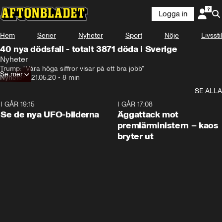
Logga in
Hem
Serier
Nyheter
Sport
Nöje
Livsstil
40 nya dödsfall - totalt 3871 döda i Sverige
Nyheter
Trump: "Våra höga siffror visar på ett bra jobb"
Se mer
Nyheter
•
21.05.20
•
8 min
SE ALLA
I GÅR 19:15
0:36
I GÅR 17:08
Se de nya UFO-bilderna
Äggattack mot
premiärministern – kaos
bryter ut