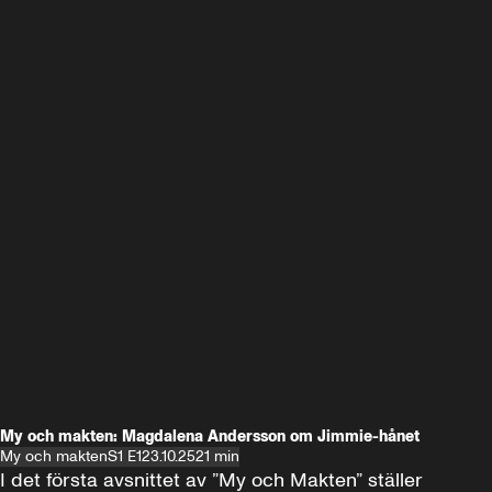
My och makten: Magdalena Andersson om Jimmie-hånet
My och makten
S1 E1
23.10.25
21 min
I det första avsnittet av ”My och Makten” ställer 