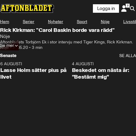
Logga in
Hem
Serier
Nyheter
Sport
Nöje
Livsstil
Rick Kirkman: "Carol Baskin borde vara rädd"
Nöje
Aftonbladets Torbjörn Ek i stor intervju med Tiger Kings, Rick Kirkman.
Se mer
Nöje
•
21.05.20
•
3 min
Senaste
SE ALLA
6 AUGUSTI
1:04
4 AUGUSTI
Lasse Holm sätter plus på
Beskedet om nästa år:
livet
”Bestämt mig”