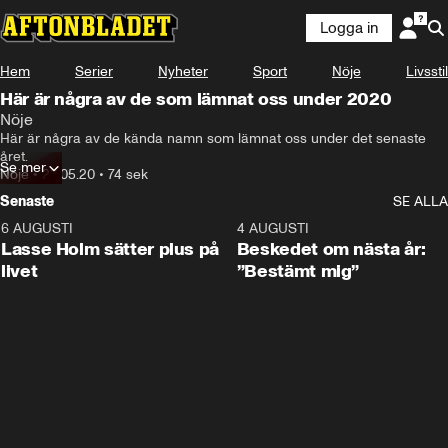
Logga in
Hem
Serier
Nyheter
Sport
Nöje
Livsstil
Här är några av de som lämnat oss under 2020
Nöje
Här är några av de kända namn som lämnat oss under det senaste 
året.
Se mer
Nöje
•
23.05.20
•
74 sek
Senaste
SE ALLA
6 AUGUSTI
1:04
4 AUGUSTI
Lasse Holm sätter plus på
Beskedet om nästa år:
livet
”Bestämt mig”