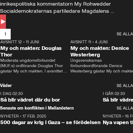
inrikespolitiska kommentatorn My Rohwedder 
Socialdemokraternas partiledare Magdalena 
Andersson till svars.
1
SE ALLA
AVSNITT 12
•
11 JUNI
26:27
AVSNITT 11
•
4 JUNI
2
My och makten: Douglas
My och makten: Denice
Thor
Westerberg
Moderata ungdomsförbundet 
Ungsvenskarnas 
(MUF:s) ordförande Douglas Thor 
förbundsordförande Denice 
gästar My och makten. I avsnittet 
Westerberg gästar My och makten.
diskuteras tonårsutvisningarna och 
avsnittet diskuteras migrationsfrå
hur Moderaterna ska locka väljare till 
och hur SD ska locka kvinnliga 
Väder
SE ALLA
valet i höst. 
väljare. 
I DAG 02:30
1:06
I GÅR 02:30
Så blir vädret där du bor
Så blir vädr
Senaste om konflikten i Mellanöstern
SE ALLA
NYHETER
•
17 FEB. 2025
0:45
NYHETER
•
16 F
500 dagar av krig i Gaza – se förödelsen
Nya vapen ti