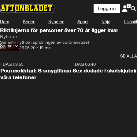
Logga in
Hem
Serier
Nyheter
Sport
Nöje
Livsstil
Riktlinjerna för personer över 70 år ligger kvar
Nyheter
Senaste nytt om spridningen av coronaviruset
Se mer
Nyheter
•
26.05.20
•
19 min
SE ALLA
I DAG 09:53
1:36
I DAG 06:40
Pourmokhtari: S smygfilmar
Sex dödade i skolskjutni
våra telefoner