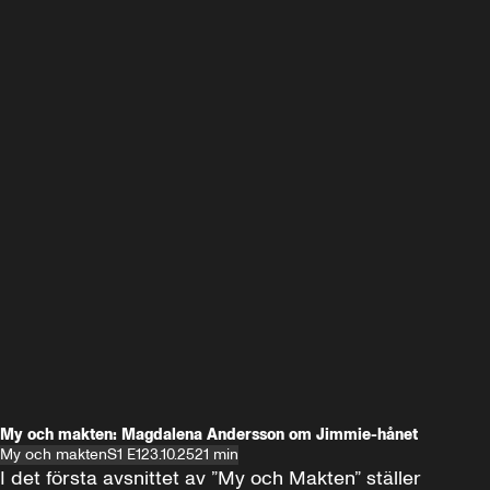
My och makten: Magdalena Andersson om Jimmie-hånet
My och makten
S1 E1
23.10.25
21 min
I det första avsnittet av ”My och Makten” ställer 