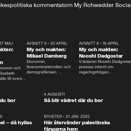
r inrikespolitiska kommentatorn My Rohwedder Soci
27 MAJ
3:51
AVSNITT 9
•
30 APRIL
24:00
AVSNITT 8
•
16 APRIL
25:1
kten:
My och makten:
My och makten:
Mikael Damberg
Nooshi Dadgostar
on
Ekonomin, 
V-ledaren Nooshi Dadgostar
finansministerrollen och 
pressas internt om 
onomin och 
demografikrisen. 
regeringsfrågan.

lisabeth 
Oppositionen ställs till svars 
I Aftonbladets 
ls till svars 
när Socialdemokraternas 
partiledarutfrågning ”My 
stern gästar 
Mikael Damberg gästar My 
och Makten” sätter hon ner 
My och Makten. 
och Makten. 
foten mot kritikerna:

1:06
4 AUGUSTI
1:0
– Vi ställer upp i val. Ska vi 
 du bor
Så blir vädret där du bor
vara med så sitter vi förstås 
25
1:22
NYHETER
•
21 JAN. 2025
0:5
ael – då hyllas
Här återvänder palestinska
fångarna hem