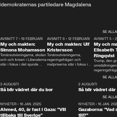
aldemokraternas partiledare Magdalena 
SE ALLA
7
AVSNITT 7
•
19 FEBRUARI
24:30
AVSNITT 6
•
12 FEBRUARI
27:30
AVSNITT 5
•
My och makten:
My och makten: Ulf
My och ma
Simona Mohamsson
Kristersson
Elisabeth
 
Tonårsutvisningarna, skolan 
Tonårsutvisningarna, 
Ringqvist
och och krisen i Liberalerna 
regeringsfrågan och 
Trump, den gr
står i fokus i det sjunde 
matpriserna står i fokus i 
omställningen
avsnittet av ”My och 
det sjätte avsnittet av ”My 
regeringsfråga
makten”. Se när 
och makten”. Se när 
centrum i det 
SE ALLA
Aftonbladets inrikespolitiska 
Aftonbladets inrikespolitiska 
avsnittet av ”
kommentator My 
kommentator My 
6
3 AUGUSTI
1:06
2 AUGUSTI
Makten”. Se nä
Rohwedder ställer 
Rohwedder ställer 
Så blir vädret där du bor
Så blir vädret där
Aftonbladets in
utbildnings- och 
statsminister Ulf Kristersson 
kommentator 
SE ALLA
integrationsminister Simona 
till svars.
Rohwedder stäl
Mohamsson till svars.
Centerpartiets
2
NYHETER
•
16 JAN. 2025
1:01
NYHETER
•
16 JAN. 20
Thand Ring till
Ahmed, 40, är fast i Gaza: ”Vill
Gazaborna: ”Vad s
tillbaka till Sverige”
till?”