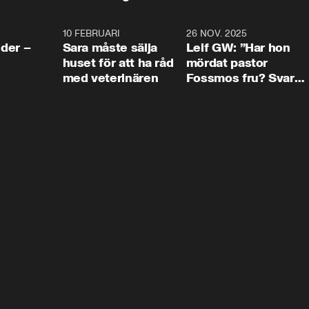
4:24
10 FEBRUARI
4:13
26 NOV. 2025
8:1
der –
Sara måste sälja
Leif GW: ”Har hon
huset för att ha råd
mördat pastor
med veterinären
Fossmos fru? Svar
nej.”