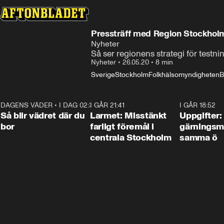
Pressträff med Region Stockhol
Nyheter
Så ser regionens strategi för testni
Nyheter
•
26.05.20
•
8 min
Sverige
Stockholm
Folkhälsomyndigheten
B
DAGENS VÄDER
•
I DAG 02:30
1:06
I GÅR 21:41
0:35
I GÅR 18:52
Så blir vädret där du
Larmet: Misstänkt
Uppgifter:
bor
farligt föremål i
gärningsm
centrala Stockholm
samma ö