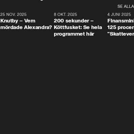
SE ALLA
3
25 NOV. 2025
31:05
8 OKT. 2025
4:29
4 JUNI 2025
Knutby – Vem
200 sekunder –
Finansmin
mördade Alexandra?
Köttfusket: Se hela
125 procent
programmet här
"Skattever
viktig uppg