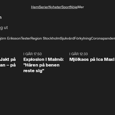
Hem
Serier
Nyheter
Sport
Nöje
Mer
Livsstil
m
ng ut
jörn Eriksson
Tester
Region Stockholm
Sjukvård
Förkylning
Coronapande
0:33
I GÅR 17:50
1:10
I GÅR 12:33
0:2
 Jakt på
Explosion i Malmö:
Mjölkaos på Ica Maxi
an – på
”Håren på benen
reste sig”