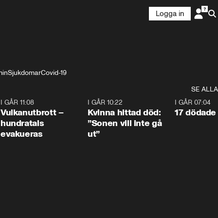
Logga in
min
Sjukdomar
Covid-19
SE ALLA
4
I GÅR 11:08
0:27
I GÅR 10:22
1:12
I GÅR 07:04
Vulkanutbrott –
Kvinna hittad död:
17 dödade 
hundratals
”Sonen vill inte gå
evakueras
ut”