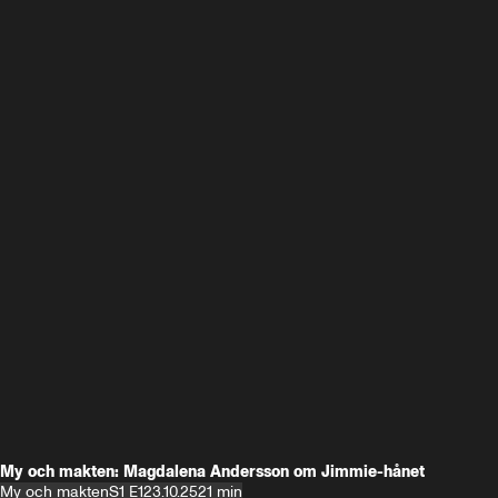
My och makten: Magdalena Andersson om Jimmie-hånet
My och makten
S1 E1
23.10.25
21 min