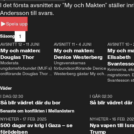
I det första avsnittet av ”My och Makten” ställe
Andersson till svars.
Spela upp
1
Säsong
AVSNITT 12
•
11 JUNI
26:27
AVSNITT 11
•
4 JUNI
23:40
AVSNITT 10
•
My och makten:
My och makten:
My och ma
Douglas Thor
Denice Westerberg
Elisabeth
Moderata 
Ungsvenskarnas 
Svantess
ungdomsförbundet (MUF:s) 
förbundsordförande Denice 
Kvinnorna, ek
ordförande Douglas Thor 
Westerberg gästar My och 
migrationen. E
gästar My och makten. I 
makten. I avsnittet 
Svantesson stäl
avsnittet diskuteras 
diskuteras migrationsfrågan 
när finansmini
Väder
tonårsutvisningarna och hur 
och hur SD ska locka 
Moderaterna ska locka 
kvinnliga väljare. 
I DAG 02:30
1:06
I GÅR 02:30
väljare till valet i höst. 
Så blir vädret där du bor
Så blir vädret där
Senaste om konflikten i Mellanöstern
NYHETER
•
17 FEB. 2025
0:45
NYHETER
•
16 FEB. 20
500 dagar av krig i Gaza – se
Nya vapen till Isr
förödelsen
Trump